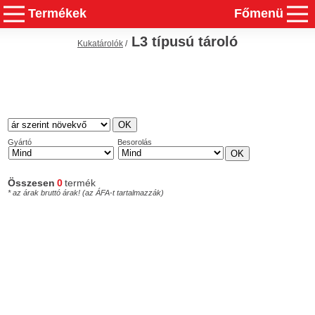
Termékek
Főmenü
L3 típusú tároló
Kukatárolók
/
Gyártó
Besorolás
Összesen
0
termék
* az árak bruttó árak! (az ÁFA-t tartalmazzák)