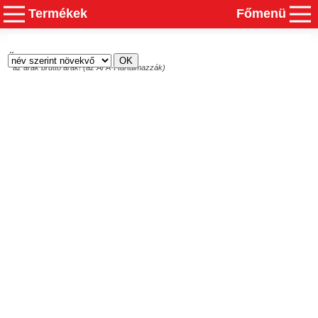
Termékek
Főmenü
Összesen
0
termék
* az árak bruttó árak! (az ÁFA-t tartalmazzák)