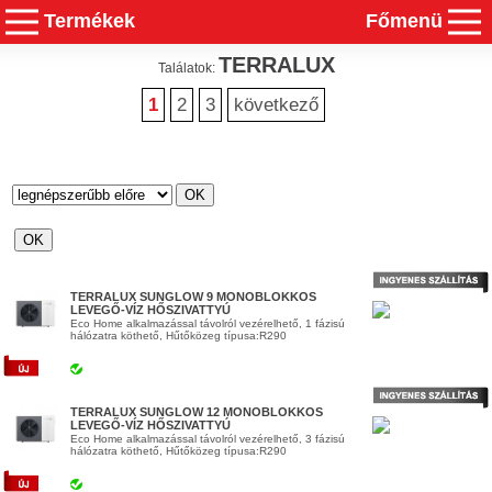
Termékek
Főmenü
TERRALUX
Találatok:
1
2
3
következő
TERRALUX SUNGLOW 9 MONOBLOKKOS
LEVEGŐ-VÍZ HŐSZIVATTYÚ
Eco Home alkalmazással távolról vezérelhető, 1 fázisú
hálózatra köthető, Hűtőközeg típusa:R290
TERRALUX SUNGLOW 12 MONOBLOKKOS
LEVEGŐ-VÍZ HŐSZIVATTYÚ
Eco Home alkalmazással távolról vezérelhető, 3 fázisú
hálózatra köthető, Hűtőközeg típusa:R290