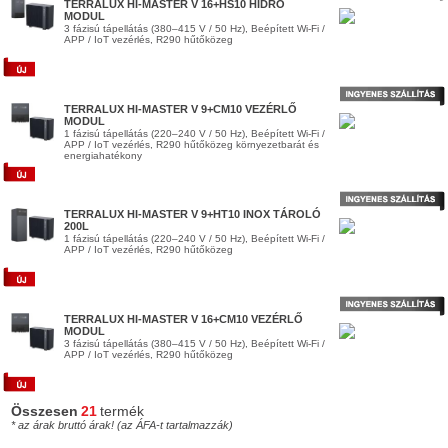
TERRALUX HI-MASTER V 16+HS10 HIDRO
MODUL
3 fázisú tápellátás (380–415 V / 50 Hz), Beépített Wi-Fi /
APP / IoT vezérlés, R290 hűtőközeg
TERRALUX HI-MASTER V 9+CM10 VEZÉRLŐ
MODUL
1 fázisú tápellátás (220–240 V / 50 Hz), Beépített Wi-Fi /
APP / IoT vezérlés, R290 hűtőközeg környezetbarát és
energiahatékony
TERRALUX HI-MASTER V 9+HT10 INOX TÁROLÓ
200L
1 fázisú tápellátás (220–240 V / 50 Hz), Beépített Wi-Fi /
APP / IoT vezérlés, R290 hűtőközeg
TERRALUX HI-MASTER V 16+CM10 VEZÉRLŐ
MODUL
3 fázisú tápellátás (380–415 V / 50 Hz), Beépített Wi-Fi /
APP / IoT vezérlés, R290 hűtőközeg
Összesen
21
termék
* az árak bruttó árak! (az ÁFA-t tartalmazzák)