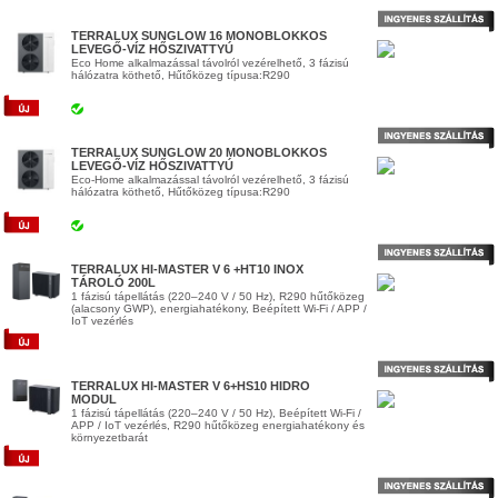
TERRALUX SUNGLOW 16 MONOBLOKKOS
LEVEGŐ-VÍZ HŐSZIVATTYÚ
Eco Home alkalmazással távolról vezérelhető, 3 fázisú
hálózatra köthető, Hűtőközeg típusa:R290
TERRALUX SUNGLOW 20 MONOBLOKKOS
LEVEGŐ-VÍZ HŐSZIVATTYÚ
Eco-Home alkalmazással távolról vezérelhető, 3 fázisú
hálózatra köthető, Hűtőközeg típusa:R290
TERRALUX HI-MASTER V 6 +HT10 INOX
TÁROLÓ 200L
1 fázisú tápellátás (220–240 V / 50 Hz), R290 hűtőközeg
(alacsony GWP), energiahatékony, Beépített Wi-Fi / APP /
IoT vezérlés
TERRALUX HI-MASTER V 6+HS10 HIDRO
MODUL
1 fázisú tápellátás (220–240 V / 50 Hz), Beépített Wi-Fi /
APP / IoT vezérlés, R290 hűtőközeg energiahatékony és
környezetbarát