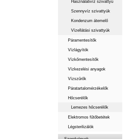
Használativíz szivattyú
Szennyvíz szivattyúk
Kondenzum átemelő
Vízellátási szivattyúk
Páramentesítők
Vízlágyítók
Vízkőmentesítők
Vízkezelési anyagok
Vízszűrők
Páratartalomérzékelők
Hőcserélők
Lemezes hőcserélők
Elektromos fűtőbetétek
Légsterilizálók
Szerelvények