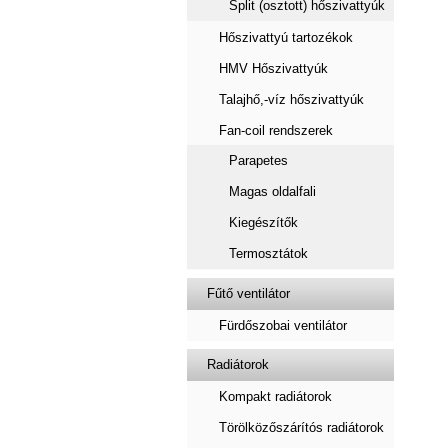
Split (osztott) hőszivattyúk
Hőszivattyú tartozékok
HMV Hőszivattyúk
Talajhő,-víz hőszivattyúk
Fan-coil rendszerek
Parapetes
Magas oldalfali
Kiegészítők
Termosztátok
Fűtő ventilátor
Fürdőszobai ventilátor
Radiátorok
Kompakt radiátorok
Törölközőszárítós radiátorok