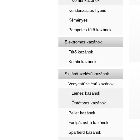
Kombi kazánok
Kondenzációs hybrid
Kéményes
Parapetes fűtő kazánok
Elektromos kazánok
Fűtő kazánok
Kombi kazánok
Szilárdtüzelésű kazánok
Vegyestüzelésű kazánok
Lemez kazánok
Öntöttvas kazánok
Pellet kazánok
Faelgázosító kazánok
Sparherd kazánok