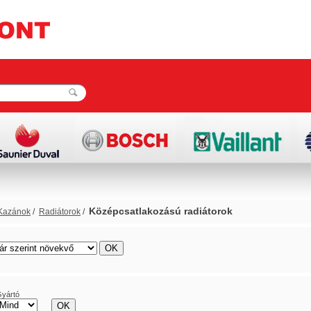
Középcsatlakozású radiátorok
Kazánok
/
Radiátorok
/
rács
lista
yártó