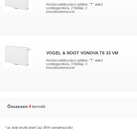
Középcsatlakozású radiátor, "T" alakú
szelepgarnitúra, 2 fűtőlap, 2
konvektorlemezzel
VOGEL & NOOT VONOVA T6 33 VM
Középcsatlakozású radiátor, "T" alakú
szelepgarnitúra, 3 fűtőlap, 3
konvektorlemezzel
Összesen
4
termék
* az árak bruttó árak! (az ÁFA-t tartalmazzák)