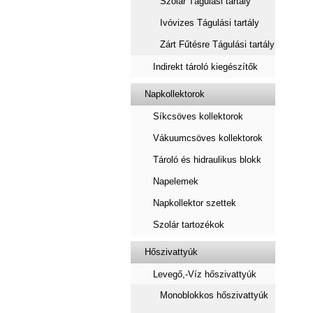
Szolár Tágulási tartály
Ivóvizes Tágulási tartály
Zárt Fűtésre Tágulási tartály
Indirekt tároló kiegészítők
Napkollektorok
Síkcsöves kollektorok
Vákuumcsöves kollektorok
Tároló és hidraulikus blokk
Napelemek
Napkollektor szettek
Szolár tartozékok
Hőszivattyúk
Levegő,-Víz hőszivattyúk
Monoblokkos hőszivattyúk