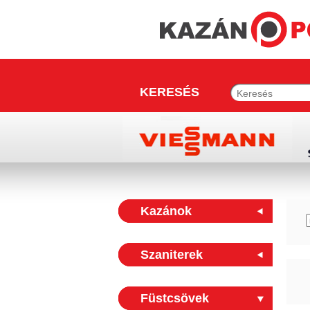
KERESÉS
Kazánok
Szaniterek
Füstcsövek