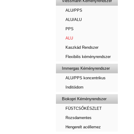
Viessmann Kéményrendszer
ALU/PPS
ALU/ALU
PPS
ALU
Kaszkád Rendszer
Flexibilis kéményrendszer
Immergas Kéményrendszer
ALU/PPS koncentrikus
Inditóidom
Biokopri Kéményrendszer
FÜSTCSŐKÉSZLET
Rozsdamentes
Hengerelt acéllemez