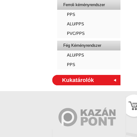
Ferroli kéményrendszer
PPS
ALU/PPS
PVC/PPS
Fég Kéményrendszer
ALU/PPS
PPS
Kukatárolók