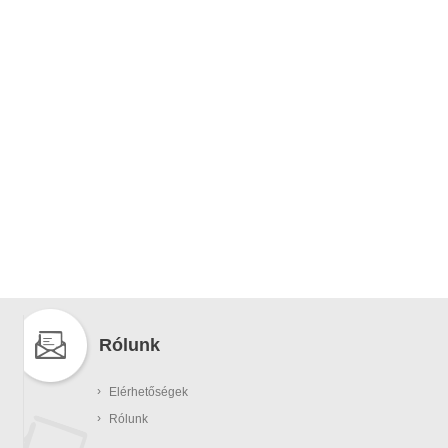
Rólunk
›
Elérhetőségek
›
Rólunk