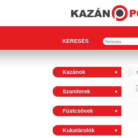
KERESÉS
Kazánok
Szaniterek
Füstcsövek
Kukatárolók