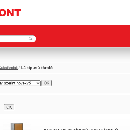
L1 típusú tároló
Kukatárolók
/
rács
lista