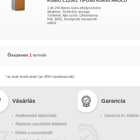
KUBIO L12501 TÍPUSÚ KUKATÁROLÓ
1 db 240 literes kuka elhelyezésére
alkalmas, Szekrény anyaga:
Törtfehér, Ajtó színe: Okkerbarna
RAL 8001, Keretprofil: Keretprofil
nélkül
Összesen
1
termék
* az árak bruttó árak! (az ÁFA-t tartalmazzák)
Vásárlás
Garancia
›
›
Adatkezelési tájékoztató
Garancia és Jótállás
›
Általános szerződési feltételek
›
Elállás a szerződéstől