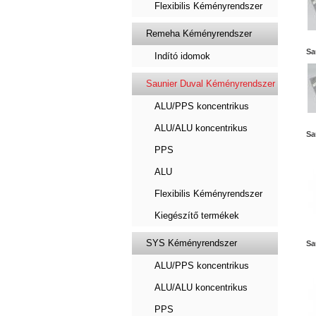
Flexibilis Kéményrendszer
Remeha Kéményrendszer
Sa
Indító idomok
Saunier Duval Kéményrendszer
ALU/PPS koncentrikus
ALU/ALU koncentrikus
Sa
PPS
ALU
Flexibilis Kéményrendszer
Kiegészítő termékek
SYS Kéményrendszer
Sa
ALU/PPS koncentrikus
ALU/ALU koncentrikus
PPS