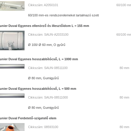
Cikkszám: A2050101
60/100 m
60/100 mm-es rendszerelemeket tartalmazó szett
unier Duval Egyenes ellenörző és illesztőidom L = 155 mm
Cikkszám: SAUN-A2033100
60/100 m
Ø 100/ Ø 60 mm, O gyűrű
unier Duval Egyenes hosszabbítócső, L = 1000 mm
Cikkszám: SAUN-08511100
80 mm
Ø 80 mm, Gumigyűrű
unier Duval Egyenes hosszabbítócső, L = 500 mm
Cikkszám: SAUN-08511000
80 mm
Ø 80 mm, Gumigyűrű
unier Duval Ferdetető-szigetelő elem
Cikkszám: 08593100
80 mm