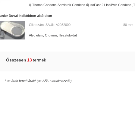
új Thema Condens Semiatek Condens új IsoFast 21 IsoTwin Condens ,Th
unier Duval Indítóidom alsó elem
Cikkszám: SAUN-A2032000
80 mm
Alsó elem, O gyűrű, Illesztőtoldat
Összesen
13
termék
* az árak bruttó árak! (az ÁFA-t tartalmazzák)