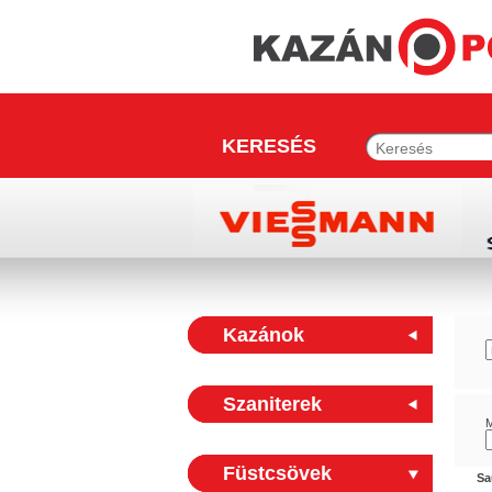
KERESÉS
Kazánok
Szaniterek
M
Füstcsövek
Sa