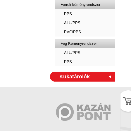
Ferroli kéményrendszer
PPS
ALU/PPS
PVC/PPS
Fég Kéményrendszer
ALU/PPS
PPS
Kukatárolók