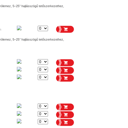
rólemez, 5–25° hajlásszögű tetőszerkezethez,
m
rólemez, 5–25° hajlásszögű tetőszerkezethez,