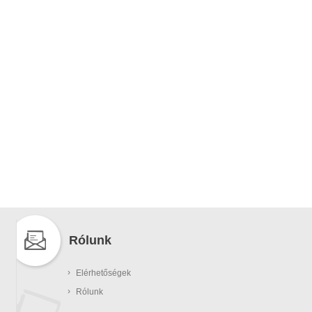
Rólunk
›
Elérhetőségek
›
Rólunk