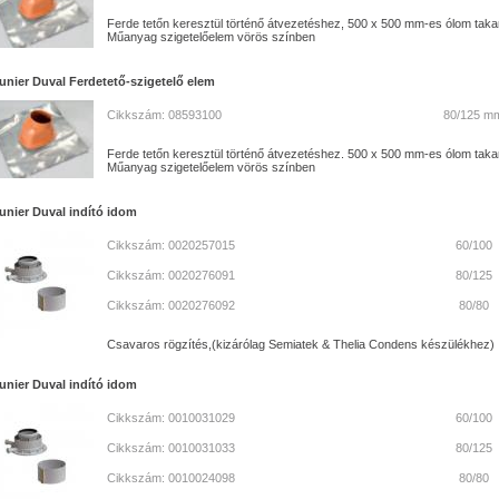
Ferde tetőn keresztül történő átvezetéshez, 500 x 500 mm-es ólom taka
Műanyag szigetelőelem vörös színben
unier Duval Ferdetető-szigetelő elem
Cikkszám: 08593100
80/125 m
Ferde tetőn keresztül történő átvezetéshez. 500 x 500 mm-es ólom taka
Műanyag szigetelőelem vörös színben
unier Duval indító idom
Cikkszám: 0020257015
60/100
Cikkszám: 0020276091
80/125
Cikkszám: 0020276092
80/80
Csavaros rögzítés,(kizárólag Semiatek & Thelia Condens készülékhez)
unier Duval indító idom
Cikkszám: 0010031029
60/100
Cikkszám: 0010031033
80/125
Cikkszám: 0010024098
80/80