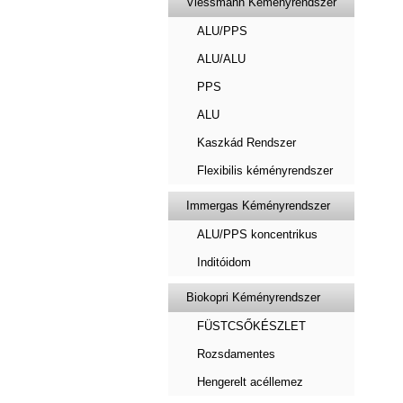
Viessmann Kéményrendszer
ALU/PPS
ALU/ALU
PPS
ALU
Kaszkád Rendszer
Flexibilis kéményrendszer
Immergas Kéményrendszer
ALU/PPS koncentrikus
Inditóidom
Biokopri Kéményrendszer
FÜSTCSŐKÉSZLET
Rozsdamentes
Hengerelt acéllemez