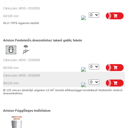
Cikkszám: ARIS--3318391
60/100 mm
ALU / PPS egyenes tisztító
Ariston Ferdetetős átvezetéshez takaró gallér, fekete
Cikkszám: ARIS--3318009
60/100 mm
Cikkszám: ARIS--3318009
80/125 mm
Ø 125 mm-es átmérőjű végelem 12-40˚ közötti dőlésszöggel rendelkező ferdetetőn történő
átvezetéséhez
Ariston Függőleges Indítóidom