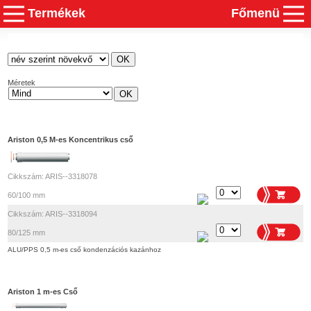
Termékek
Főmenü
Méretek
Ariston 0,5 M-es Koncentrikus cső
Cikkszám: ARIS--3318078
60/100 mm
Cikkszám: ARIS--3318094
80/125 mm
ALU/PPS 0,5 m-es cső kondenzációs kazánhoz
Ariston 1 m-es Cső