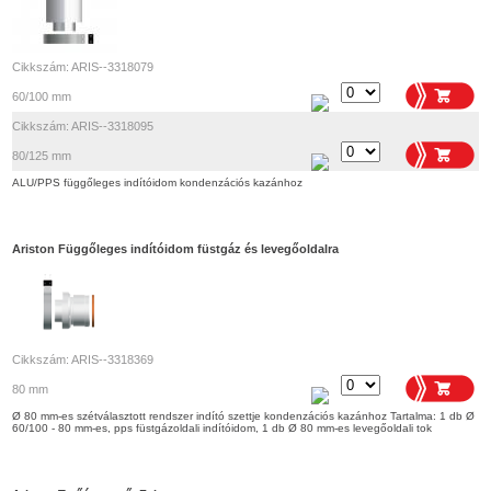
Cikkszám: ARIS--3318079
60/100 mm
Cikkszám: ARIS--3318095
80/125 mm
ALU/PPS függőleges indítóidom kondenzációs kazánhoz
Ariston Függőleges indítóidom füstgáz és levegőoldalra
Cikkszám: ARIS--3318369
80 mm
Ø 80 mm-es szétválasztott rendszer indító szettje kondenzációs kazánhoz Tartalma: 1 db Ø
60/100 - 80 mm-es, pps füstgázoldali indítóidom, 1 db Ø 80 mm-es levegőoldali tok