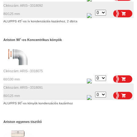
Cikkszám: ARIS--3318092
80/125 mm
ALU/PPS 45˚-os ív kondenzációs kazánhoz, 2 db/cs
Ariston 90˚-os Koncentrikus könyök
Cikkszám: ARIS--3318075
60/100 mm
Cikkszám: ARIS--3318091
80/125 mm
ALU/PPS 90˚-os könyök kondenzációs kazánhoz
Ariston egyenes tisztító