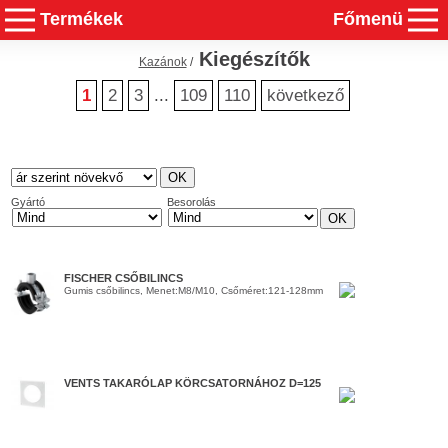
Termékek
Főmenü
Kiegészítők
Kazánok
/
1
2
3
...
109
110
következő
Gyártó
Besorolás
FISCHER CSŐBILINCS
Gumis csőbilincs, Menet:M8/M10, Csőméret:121-128mm
VENTS TAKARÓLAP KÖRCSATORNÁHOZ D=125