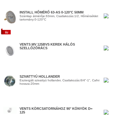
INSTALL HŐMÉRŐ 63-AS 0-120°C 50MM
Számlap átmérője:63mm, Csatlakozás:1/2, Hőmérséklet
tartomány:0-120°C
VENTS MV 125BVS KEREK HÁLÓS
SZELLŐZŐRÁCS
SZIVATTYÚ HOLLANDER
Esztergált szivattyú hollander, Csatlakozás:6/4"-1", Cafni
hossza:20mm
VENTS KÖRCSATORNÁHOZ 90° KÖNYÖK D=
125