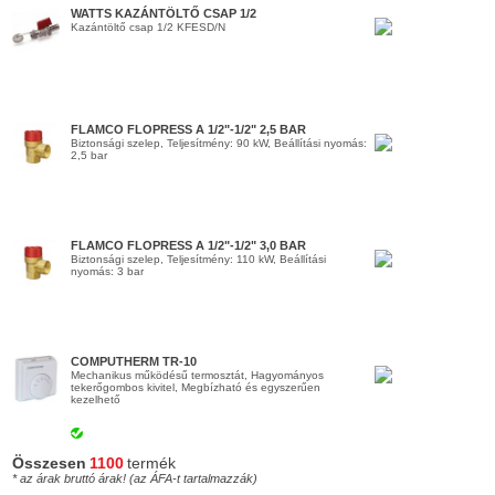
WATTS KAZÁNTÖLTŐ CSAP 1/2
Kazántöltő csap 1/2 KFESD/N
FLAMCO FLOPRESS A 1/2"-1/2" 2,5 BAR
Biztonsági szelep, Teljesítmény: 90 kW, Beállítási nyomás:
2,5 bar
FLAMCO FLOPRESS A 1/2"-1/2" 3,0 BAR
Biztonsági szelep, Teljesítmény: 110 kW, Beállítási
nyomás: 3 bar
COMPUTHERM TR-10
Mechanikus működésű termosztát, Hagyományos
tekerőgombos kivitel, Megbízható és egyszerűen
kezelhető
Összesen
1100
termék
* az árak bruttó árak! (az ÁFA-t tartalmazzák)