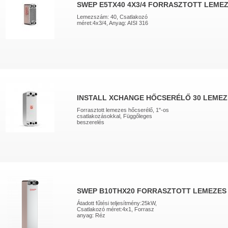
SWEP E5TX40 4X3/4 FORRASZTOTT LEME
Lemezszám: 40, Csatlakozó
méret:4x3/4, Anyag: AISI 316
INSTALL XCHANGE HŐCSERÉLŐ 30 LEMEZ
Forrasztott lemezes hőcserélő, 1"-os
csatlakozásokkal, Függőleges
beszerelés
SWEP B10THX20 FORRASZTOTT LEMEZES
Átadott fűtési teljesítmény:25kW,
Csatlakozó méret:4x1, Forrasz
anyag: Réz