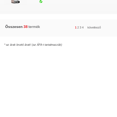
Összesen
38
termék
1
2
3
4
következő
* az árak bruttó árak! (az ÁFA-t tartalmazzák)