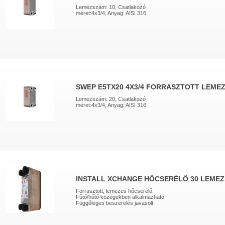
Lemezszám: 10, Csatlakozó
méret:4x3/4, Anyag: AISI 316
SWEP E5TX20 4X3/4 FORRASZTOTT LEME
Lemezszám: 20, Csatlakozó
méret:4x3/4, Anyag: AISI 316
INSTALL XCHANGE HŐCSERÉLŐ 30 LEMEZ
Forrasztott, lemezes hőcserélő,
Fűtő/hűtő közegekben alkalmazható,
Függőleges beszerelés javasolt