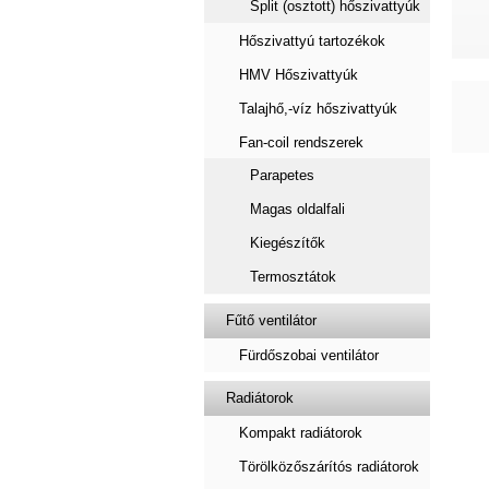
Split (osztott) hőszivattyúk
Hőszivattyú tartozékok
HMV Hőszivattyúk
Talajhő,-víz hőszivattyúk
Fan-coil rendszerek
Parapetes
Magas oldalfali
Kiegészítők
Termosztátok
Fűtő ventilátor
Fürdőszobai ventilátor
Radiátorok
Kompakt radiátorok
Törölközőszárítós radiátorok