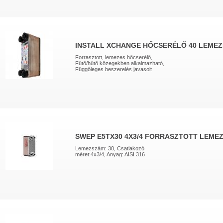
INSTALL XCHANGE HŐCSERÉLŐ 40 LEMEZ
Forrasztott, lemezes hőcserélő,
Fűtő/hűtő közegekben alkalmazható,
Függőleges beszerelés javasolt
SWEP E5TX30 4X3/4 FORRASZTOTT LEME
Lemezszám: 30, Csatlakozó
méret:4x3/4, Anyag: AISI 316