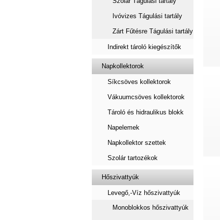
Szolár Tágulási tartály
Ivóvizes Tágulási tartály
Zárt Fűtésre Tágulási tartály
Indirekt tároló kiegészítők
Napkollektorok
Síkcsöves kollektorok
Vákuumcsöves kollektorok
Tároló és hidraulikus blokk
Napelemek
Napkollektor szettek
Szolár tartozékok
Hőszivattyúk
Levegő,-Víz hőszivattyúk
Monoblokkos hőszivattyúk