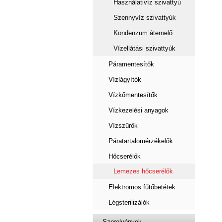
Használativíz szivattyú
Szennyvíz szivattyúk
Kondenzum átemelő
Vízellátási szivattyúk
Páramentesítők
Vízlágyítók
Vízkőmentesítők
Vízkezelési anyagok
Vízszűrők
Páratartalomérzékelők
Hőcserélők
Lemezes hőcserélők
Elektromos fűtőbetétek
Légsterilizálók
Szerelvények