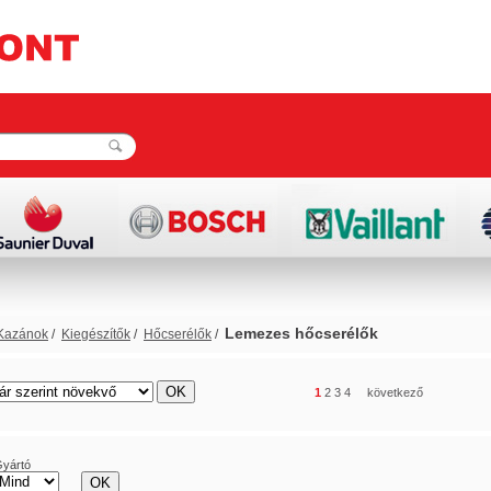
Lemezes hőcserélők
Kazánok
/
Kiegészítők
/
Hőcserélők
/
rács
lista
1
2
3
4
következő
yártó