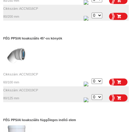
80/160 mm
Cikkszám: ACCN016CP
80/200 mm
FÉG PPS/Al koaksziális 45°-os könyök
Cikkszám: ACCN019CP
60/100 mm
Cikkszám: ACCD019CP
80/125 mm
FÉG PPS/Al koaksziális függőleges indító elem