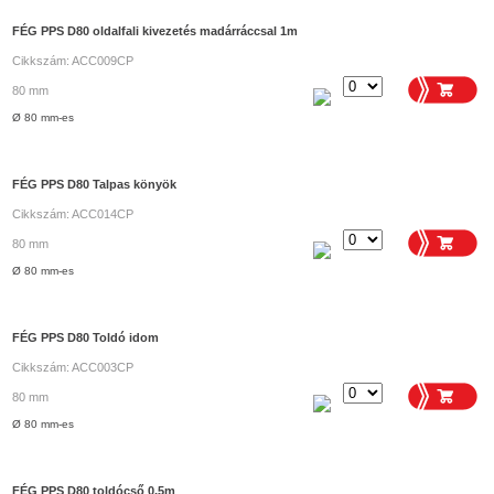
FÉG PPS D80 oldalfali kivezetés madárráccsal 1m
Cikkszám: ACC009CP
80 mm
Ø 80 mm-es
FÉG PPS D80 Talpas könyök
Cikkszám: ACC014CP
80 mm
Ø 80 mm-es
FÉG PPS D80 Toldó idom
Cikkszám: ACC003CP
80 mm
Ø 80 mm-es
FÉG PPS D80 toldócső 0,5m