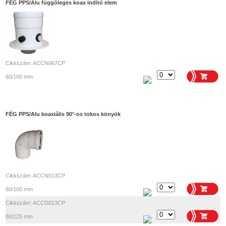
FÉG PPS/Alu függőleges koax indító elem
Cikkszám: ACCN067CP
60/100 mm
FÉG PPS/Alu koaxiális 90°-os tokos könyök
Cikkszám: ACCN013CP
60/100 mm
Cikkszám: ACCD013CP
80/125 mm