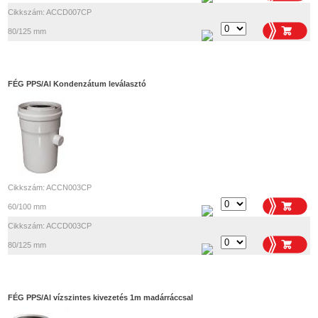
Cikkszám: ACCD007CP
80/125 mm
FÉG PPS/Al Kondenzátum leválasztó
Cikkszám: ACCN003CP
60/100 mm
Cikkszám: ACCD003CP
80/125 mm
FÉG PPS/Al vízszintes kivezetés 1m madárráccsal