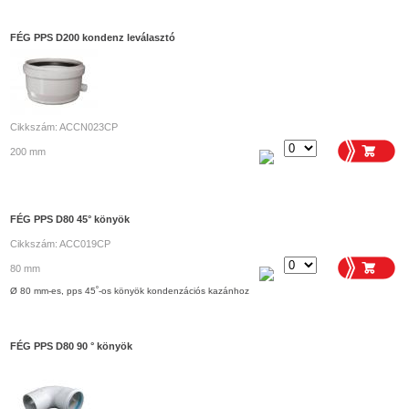
FÉG PPS D200 kondenz leválasztó
Cikkszám: ACCN023CP
200 mm
FÉG PPS D80 45° könyök
Cikkszám: ACC019CP
80 mm
Ø 80 mm-es, pps 45˚-os könyök kondenzációs kazánhoz
FÉG PPS D80 90 ° könyök