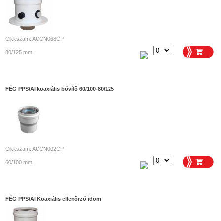
Cikkszám: ACCN068CP
80/125 mm
FÉG PPS/Al koaxiális bővítő 60/100-80/125
Cikkszám: ACCN002CP
60/100 mm
FÉG PPS/Al Koaxiális ellenőrző idom