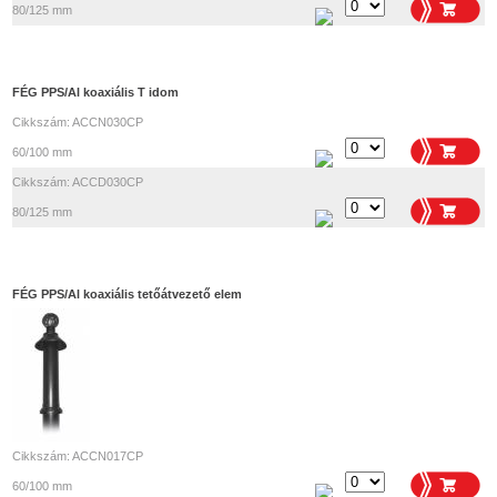
80/125 mm
FÉG PPS/Al koaxiális T idom
Cikkszám: ACCN030CP
60/100 mm
Cikkszám: ACCD030CP
80/125 mm
FÉG PPS/Al koaxiális tetőátvezető elem
Cikkszám: ACCN017CP
60/100 mm