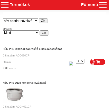
Termékek
Főmenü
Méretek
FÉG PPS D80 Központosító bilics gégecsőhöz
Cikkszám: ACC080CP
80 mm
Ø 80 mm-es
FÉG PPS D110 kondenz leválasztó
Cikkszám: ACCN021CP