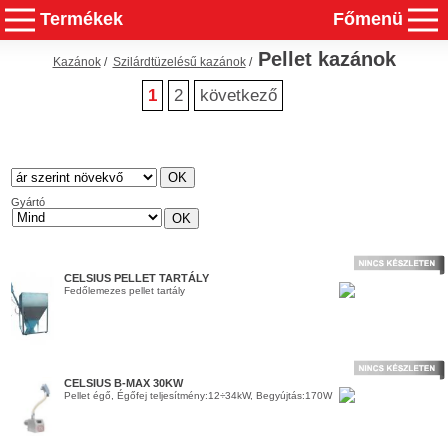
Termékek
Főmenü
Pellet kazánok
Kazánok
/
Szilárdtüzelésű kazánok
/
1
2
következő
Gyártó
CELSIUS PELLET TARTÁLY
Fedőlemezes pellet tartály
CELSIUS B-MAX 30KW
Pellet égő, Égőfej teljesítmény:12÷34kW, Begyújtás:170W