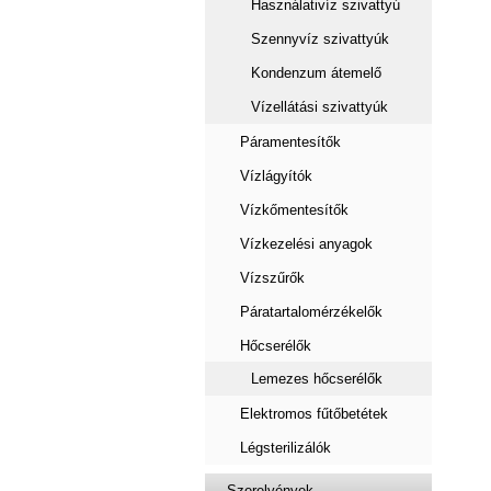
Használativíz szivattyú
Szennyvíz szivattyúk
Kondenzum átemelő
Vízellátási szivattyúk
Páramentesítők
Vízlágyítók
Vízkőmentesítők
Vízkezelési anyagok
Vízszűrők
Páratartalomérzékelők
Hőcserélők
Lemezes hőcserélők
Elektromos fűtőbetétek
Légsterilizálók
Szerelvények