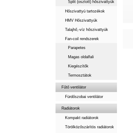
Split (osztott) hőszivattyúk
Hőszivattyú tartozékok
HMV Hőszivattyúk
Talajhő,-víz hőszivattyúk
Fan-coil rendszerek
Parapetes
Magas oldalfali
Kiegészítők
Termosztátok
Fűtő ventilátor
Fürdőszobai ventilátor
Radiátorok
Kompakt radiátorok
Törölközőszárítós radiátorok