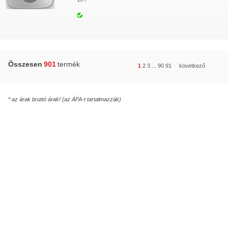
Összesen
901
termék
1
2
3
...
90
91
következő
* az árak bruttó árak! (az ÁFA-t tartalmazzák)