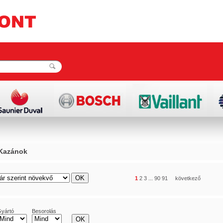
Kazánok
rács
lista
1
2
3
...
90
91
következő
yártó
Besorolás