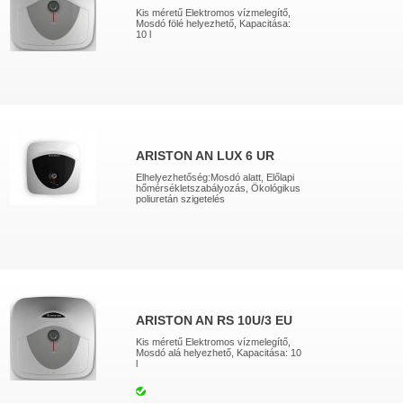
Kis méretű Elektromos vízmelegítő,
Mosdó fölé helyezhető, Kapacitása:
10 l
ARISTON AN LUX 6 UR
Elhelyezhetőség:Mosdó alatt, Előlapi
hőmérsékletszabályozás, Ökológikus
poliuretán szigetelés
ARISTON AN RS 10U/3 EU
Kis méretű Elektromos vízmelegítő,
Mosdó alá helyezhető, Kapacitása: 10
l