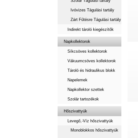
Szolár Tágulási tartály
Ivóvizes Tágulási tartály
Zárt Fűtésre Tágulási tartály
Indirekt tároló kiegészítők
Napkollektorok
Síkcsöves kollektorok
Vákuumcsöves kollektorok
Tároló és hidraulikus blokk
Napelemek
Napkollektor szettek
Szolár tartozékok
Hőszivattyúk
Levegő,-Víz hőszivattyúk
Monoblokkos hőszivattyúk