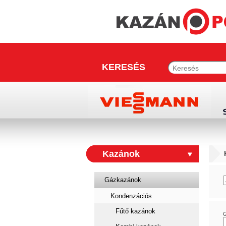
KERESÉS
Kazánok
Gázkazánok
Kondenzációs
Fűtő kazánok
G