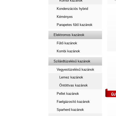
Kombi kazánok
Kondenzációs hybrid
Kéményes
Parapetes fűtő kazánok
Elektromos kazánok
Fűtő kazánok
Kombi kazánok
Szilárdtüzelésű kazánok
Vegyestüzelésű kazánok
Lemez kazánok
Öntöttvas kazánok
Pellet kazánok
Faelgázosító kazánok
Sparherd kazánok