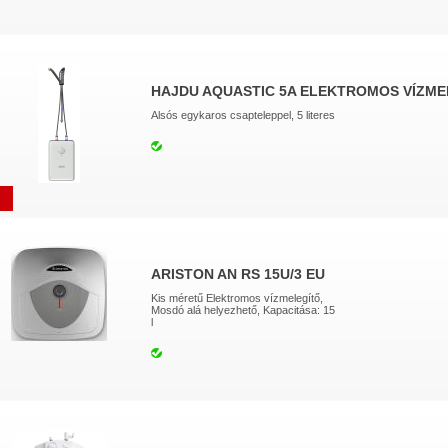
HAJDU AQUASTIC 5A ELEKTROMOS VÍZM
Alsós egykaros csapteleppel, 5 literes
ARISTON AN RS 15U/3 EU
Kis méretű Elektromos vízmelegítő,
Mosdó alá helyezhető, Kapacitása: 15
l