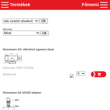
Termékek
Főmenü
Méretek
Viessmann AZ- ellenőrző egyenes idom
Cikkszám: VIES-7373228
60/100 mm
Viessmann AZ-bővítő adapter