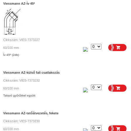
Viessmann AZ-ív 45º
Cikkszám: VIES-7373227
60/100 mm
Ív 45º (2db)
Viessmann AZ-külső fali csatlakozás
Cikkszám: VIES-7373232
60/100 mm
Takaró gyűrűkkel együtt
Viessmann AZ-tetőátvezetés, fekete
Cikkszám: VIES-7373230
60/100 mm