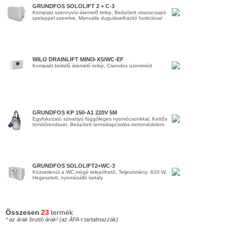
GRUNDFOS SOLOLIFT 2 + C-3
Kompakt szennyvíz-átemelő telep, Beépített visszacsapó
szeleppel szerelve, Manuális duguláselhárító funkcióval
WILO DRAINLIFT MINI3-XS/WC-EF
Kompakt kivitelű átemelő telep, Csendes üzemmód
GRUNDFOS KP 150-A1 220V 5M
Egyfokozatú szivattyú függőleges nyomócsonkkal, Kettős
tömítőrendszer, Beépített termokapcsolós motorvédelem
GRUNDFOS SOLOLIFT2+WC-3
Közvetlenül a WC mögé telepíthető, Teljesítmény: 620 W,
Hegesztett, nyomásálló tartály
Összesen
23
termék
* az árak bruttó árak! (az ÁFA-t tartalmazzák)