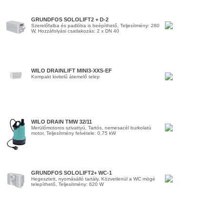
GRUNDFOS SOLOLIFT2 + D-2
Szerelőfalba és padlóba is beépíthető, Teljesítmény: 280
W, Hozzáfolyási csatlakozás: 2 x DN 40
WILO DRAINLIFT MINI3-XXS-EF
Kompakt kivitelű átemelő telep
WILO DRAIN TMW 32/11
Merülőmotoros szivattyú, Tartós, nemesacél burkolatú
motor, Teljesítmény felvétele: 0,75 kW
GRUNDFOS SOLOLIFT2+ WC-1
Hegesztett, nyomásálló tartály, Közvetlenül a WC mögé
telepíthető, Teljesítmény: 620 W