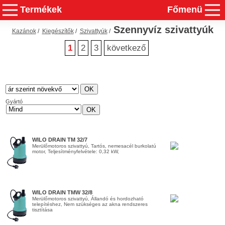
Termékek
Főmenü
Szennyvíz szivattyúk
Kazánok
/
Kiegészítők
/
Szivattyúk
/
1
2
3
következő
Gyártó
WILO DRAIN TM 32/7
Merülőmotoros szivattyú, Tartós, nemesacél burkolatú
motor, Teljesítményfelvétele: 0,32 kW,
WILO DRAIN TMW 32/8
Merülőmotoros szivattyú, Állandó és hordozható
telepítéshez, Nem szükséges az akna rendszeres
tisztítása