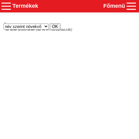
Termékek
Főmenü
Összesen
0
termék
* az árak bruttó árak! (az ÁFA-t tartalmazzák)