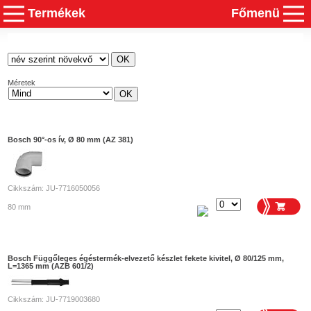
Termékek
Főmenü
Méretek
Bosch 90°-os ív, Ø 80 mm (AZ 381)
Cikkszám: JU-7716050056
80 mm
Bosch Függőleges égéstermék-elvezető készlet fekete kivitel, Ø 80/125 mm,
L=1365 mm (AZB 601/2)
Cikkszám: JU-7719003680