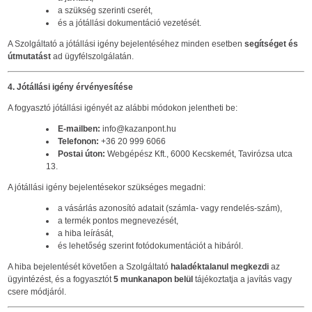
a szükség szerinti cserét,
és a jótállási dokumentáció vezetését.
A Szolgáltató a jótállási igény bejelentéséhez minden esetben
segítséget és
útmutatást
ad ügyfélszolgálatán.
4. Jótállási igény érvényesítése
A fogyasztó jótállási igényét az alábbi módokon jelentheti be:
E-mailben:
info@kazanpont.hu
Telefonon:
+36 20 999 6066
Postai úton:
Webgépész Kft., 6000 Kecskemét, Tavirózsa utca
13.
A jótállási igény bejelentésekor szükséges megadni:
a vásárlás azonosító adatait (számla- vagy rendelés-szám),
a termék pontos megnevezését,
a hiba leírását,
és lehetőség szerint fotódokumentációt a hibáról.
A hiba bejelentését követően a Szolgáltató
haladéktalanul megkezdi
az
ügyintézést, és a fogyasztót
5 munkanapon belül
tájékoztatja a javítás vagy
csere módjáról.