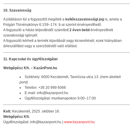
10. Szavatosság
A jótálláson túl a fogyasztót megilleti a
kellékszavatossági jog
is, amely a
Polgári Törvénykönyv 6:159–174. §-ai szerint érvényesíthető.
A fogyasztó a hibás teljesítéstől számított
2 éven belül
érvényesítheti
szavatossági igényét.
A fogyasztó kérheti a termék kijavítását vagy kicserélését, ezek hiányában
árleszállítást vagy a szerződéstől való elállást.
11. Kapcsolat és ügyfélszolgálat
Webgépész Kft. – KazánPont.hu
Székhely: 6000 Kecskemét, Tavirózsa utca 13.
(nem átvételi
pont)
Telefon: +36 20 999 6066
E-mail: info@kazanpont.hu
Ügyfélszolgálat: munkanapokon 9:00–17:00
Kelt:
Kecskemét, 2025. október 16.
Webgépész Kft.
Ügyfélszolgálat: info@kazanpont.hu |
www.kazanpont.hu