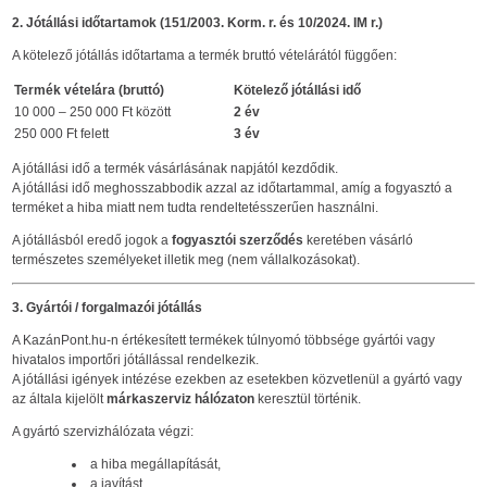
2. Jótállási időtartamok (151/2003. Korm. r. és 10/2024. IM r.)
A kötelező jótállás időtartama a termék bruttó vételárától függően:
Termék vételára (bruttó)
Kötelező jótállási idő
10 000 – 250 000 Ft között
2 év
250 000 Ft felett
3 év
A jótállási idő a termék vásárlásának napjától kezdődik.
A jótállási idő meghosszabbodik azzal az időtartammal, amíg a fogyasztó a
terméket a hiba miatt nem tudta rendeltetésszerűen használni.
A jótállásból eredő jogok a
fogyasztói szerződés
keretében vásárló
természetes személyeket illetik meg (nem vállalkozásokat).
3. Gyártói / forgalmazói jótállás
A KazánPont.hu-n értékesített termékek túlnyomó többsége gyártói vagy
hivatalos importőri jótállással rendelkezik.
A jótállási igények intézése ezekben az esetekben közvetlenül a gyártó vagy
az általa kijelölt
márkaszerviz hálózaton
keresztül történik.
A gyártó szervizhálózata végzi:
a hiba megállapítását,
a javítást,