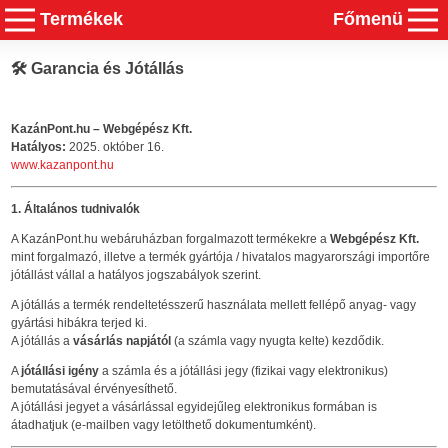
Termékek
Főmenü
🛠️
Garancia és Jótállás
KazánPont.hu – Webgépész Kft.
Hatályos:
2025. október 16.
www.kazanpont.hu
1. Általános tudnivalók
A KazánPont.hu webáruházban forgalmazott termékekre a
Webgépész Kft.
mint forgalmazó, illetve a termék gyártója / hivatalos magyarországi importőre
jótállást vállal a hatályos jogszabályok szerint.
A jótállás a termék rendeltetésszerű használata mellett fellépő anyag- vagy
gyártási hibákra terjed ki.
A jótállás a
vásárlás napjától
(a számla vagy nyugta kelte) kezdődik.
A
jótállási igény
a számla és a jótállási jegy (fizikai vagy elektronikus)
bemutatásával érvényesíthető.
A jótállási jegyet a vásárlással egyidejűleg elektronikus formában is
átadhatjuk (e-mailben vagy letölthető dokumentumként).