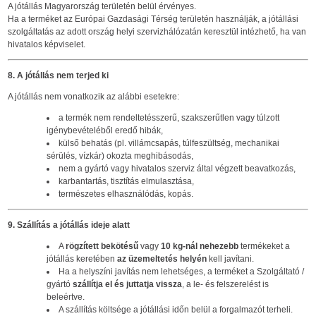
A jótállás Magyarország területén belül érvényes.
Ha a terméket az Európai Gazdasági Térség területén használják, a jótállási
szolgáltatás az adott ország helyi szervizhálózatán keresztül intézhető, ha van
hivatalos képviselet.
8. A jótállás nem terjed ki
A jótállás nem vonatkozik az alábbi esetekre:
a termék nem rendeltetésszerű, szakszerűtlen vagy túlzott
igénybevételéből eredő hibák,
külső behatás (pl. villámcsapás, túlfeszültség, mechanikai
sérülés, vízkár) okozta meghibásodás,
nem a gyártó vagy hivatalos szerviz által végzett beavatkozás,
karbantartás, tisztítás elmulasztása,
természetes elhasználódás, kopás.
9. Szállítás a jótállás ideje alatt
A
rögzített bekötésű
vagy
10 kg-nál nehezebb
termékeket a
jótállás keretében
az üzemeltetés helyén
kell javítani.
Ha a helyszíni javítás nem lehetséges, a terméket a Szolgáltató /
gyártó
szállítja el és juttatja vissza
, a le- és felszerelést is
beleértve.
A szállítás költsége a jótállási időn belül a forgalmazót terheli.