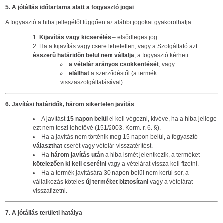
5. A jótállás időtartama alatt a fogyasztó jogai
A fogyasztó a hiba jellegétől függően az alábbi jogokat gyakorolhatja:
Kijavítás vagy kicserélés
– elsődleges jog.
Ha a kijavítás vagy csere lehetetlen, vagy a Szolgáltató azt
ésszerű határidőn belül nem vállalja
, a fogyasztó kérheti:
a vételár arányos csökkentését
, vagy
elállhat
a szerződéstől (a termék
visszaszolgáltatásával).
6. Javítási határidők, három sikertelen javítás
A javítást
15 napon belül
el kell végezni, kivéve, ha a hiba jellege
ezt nem teszi lehetővé (151/2003. Korm. r. 6. §).
Ha a javítás nem történik meg 15 napon belül, a fogyasztó
választhat
cserét vagy vételár-visszatérítést.
Ha
három javítás után
a hiba ismét jelentkezik, a terméket
kötelezően ki kell cserélni
vagy a vételárat vissza kell fizetni.
Ha a termék javítására 30 napon belül nem kerül sor, a
vállalkozás köteles
új terméket biztosítani
vagy a vételárat
visszafizetni.
7. A jótállás területi hatálya