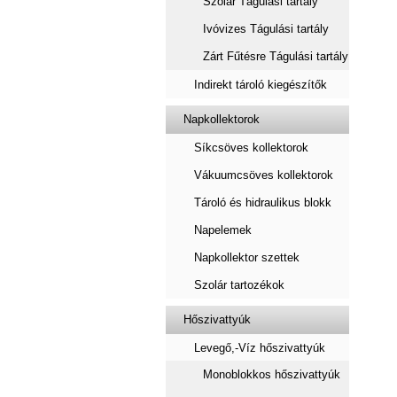
Szolár Tágulási tartály
Ivóvizes Tágulási tartály
Zárt Fűtésre Tágulási tartály
Indirekt tároló kiegészítők
Napkollektorok
Síkcsöves kollektorok
Vákuumcsöves kollektorok
Tároló és hidraulikus blokk
Napelemek
Napkollektor szettek
Szolár tartozékok
Hőszivattyúk
Levegő,-Víz hőszivattyúk
Monoblokkos hőszivattyúk