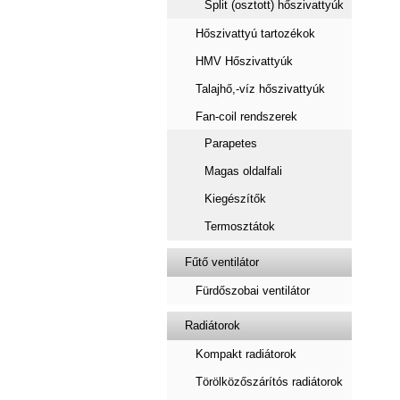
Split (osztott) hőszivattyúk
Hőszivattyú tartozékok
HMV Hőszivattyúk
Talajhő,-víz hőszivattyúk
Fan-coil rendszerek
Parapetes
Magas oldalfali
Kiegészítők
Termosztátok
Fűtő ventilátor
Fürdőszobai ventilátor
Radiátorok
Kompakt radiátorok
Törölközőszárítós radiátorok