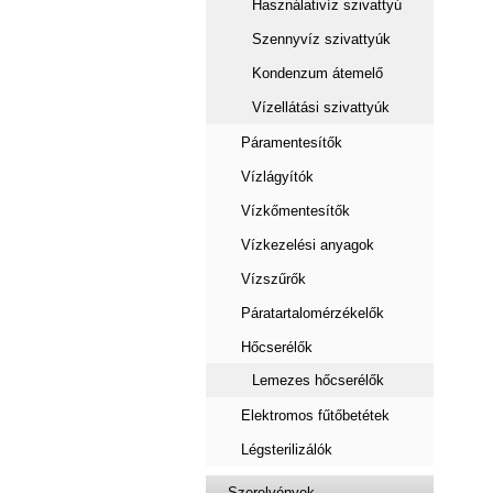
Használativíz szivattyú
Szennyvíz szivattyúk
Kondenzum átemelő
Vízellátási szivattyúk
Páramentesítők
Vízlágyítók
Vízkőmentesítők
Vízkezelési anyagok
Vízszűrők
Páratartalomérzékelők
Hőcserélők
Lemezes hőcserélők
Elektromos fűtőbetétek
Légsterilizálók
Szerelvények