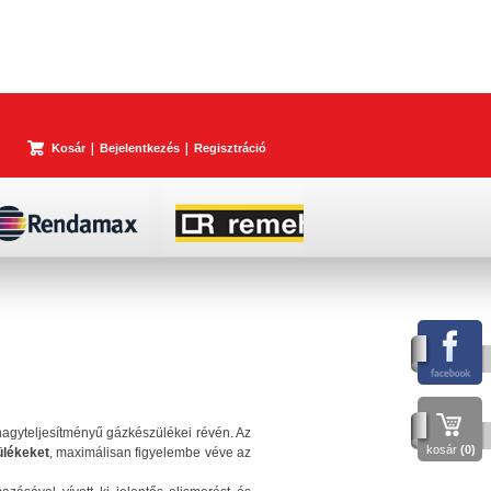
Kosár
Bejelentkezés
Regisztráció
 nagyteljesítményű gázkészülékei révén. Az
kosár
(0)
ülékeket
, maximálisan figyelembe véve az