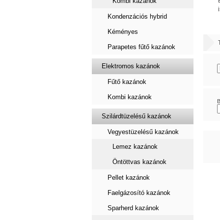
Kombi kazánok
Kondenzációs hybrid
Kéményes
Parapetes fűtő kazánok
Elektromos kazánok
Fűtő kazánok
Kombi kazánok
B
Szilárdtüzelésű kazánok
Vegyestüzelésű kazánok
Lemez kazánok
Öntöttvas kazánok
Pellet kazánok
Faelgázosító kazánok
Sparherd kazánok