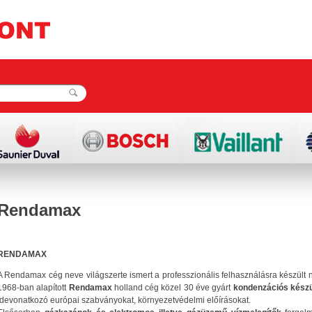
Rendamax
RENDAMAX
A
Rendamax
cég neve világszerte ismert a professzionális felhasználásra készült
1968-ban alapított
Rendamax
holland cég közel 30 éve gyárt
kondenzációs kész
idevonatkozó európai szabványokat, környezetvédelmi előírásokat.