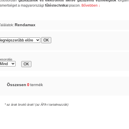
Elsősorban
gázkazánok és elektromos illetve gázüzemű vízmelegítők
forgalm
ismertséget a magyarországi
fűtéstechnikai
piacon.
Bővebben ↓
Rendamax
Találatok:
rács
lista
esorolás
Összesen
0
termék
* az árak bruttó árak! (az ÁFA-t tartalmazzák)