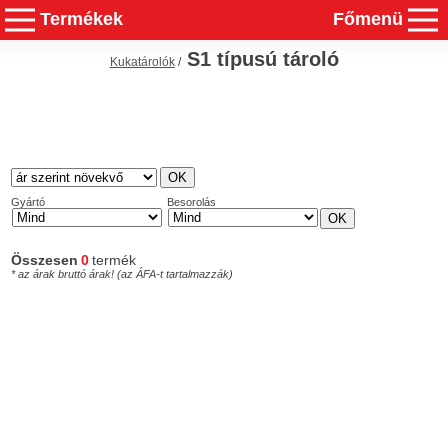
Termékek
Főmenü
S1 típusú tároló
Kukatárolók
/
Gyártó
Besorolás
Összesen
0
termék
* az árak bruttó árak! (az ÁFA-t tartalmazzák)