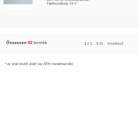
Tápfeszültség: 24 V
Összesen
92
termék
1
2
3
...
9
10
következő
* az árak bruttó árak! (az ÁFA-t tartalmazzák)