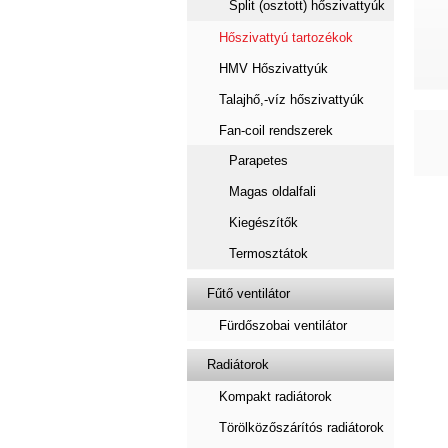
Split (osztott) hőszivattyúk
Hőszivattyú tartozékok
HMV Hőszivattyúk
Talajhő,-víz hőszivattyúk
Fan-coil rendszerek
Parapetes
Magas oldalfali
Kiegészítők
Termosztátok
Fűtő ventilátor
Fürdőszobai ventilátor
Radiátorok
Kompakt radiátorok
Törölközőszárítós radiátorok