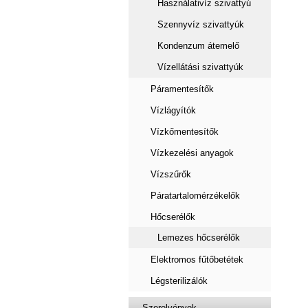
Használativíz szivattyú
Szennyvíz szivattyúk
Kondenzum átemelő
Vízellátási szivattyúk
Páramentesítők
Vízlágyítók
Vízkőmentesítők
Vízkezelési anyagok
Vízszűrők
Páratartalomérzékelők
Hőcserélők
Lemezes hőcserélők
Elektromos fűtőbetétek
Légsterilizálók
Szerelvények