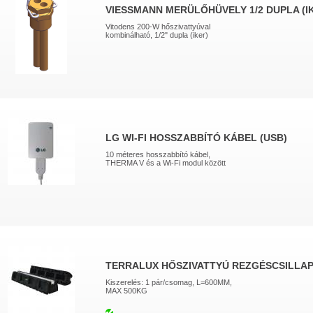
VIESSMANN MERÜLŐHÜVELY 1/2 DUPLA (I
Vitodens 200-W hőszivattyúval
kombinálható, 1/2" dupla (iker)
LG WI-FI HOSSZABBÍTÓ KÁBEL (USB)
10 méteres hosszabbító kábel,
THERMA V és a Wi-Fi modul között
TERRALUX HŐSZIVATTYÚ REZGÉSCSILLAP
Kiszerelés: 1 pár/csomag, L=600MM,
MAX 500KG