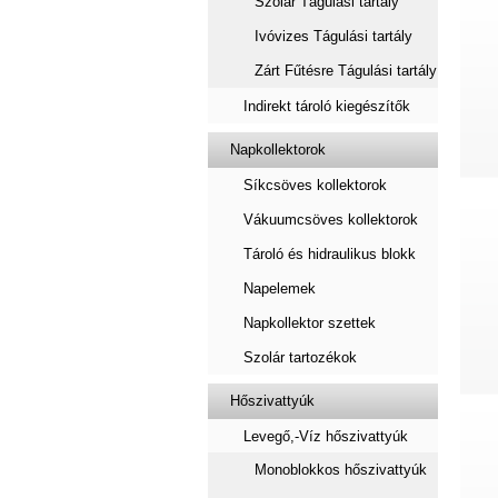
Szolár Tágulási tartály
Ivóvizes Tágulási tartály
Zárt Fűtésre Tágulási tartály
Indirekt tároló kiegészítők
Napkollektorok
Síkcsöves kollektorok
Vákuumcsöves kollektorok
Tároló és hidraulikus blokk
Napelemek
Napkollektor szettek
Szolár tartozékok
Hőszivattyúk
Levegő,-Víz hőszivattyúk
Monoblokkos hőszivattyúk