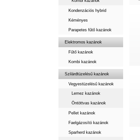
Kombi kazánok
Kondenzációs hybrid
Kéményes
Parapetes fűtő kazánok
Elektromos kazánok
Fűtő kazánok
Kombi kazánok
Szilárdtüzelésű kazánok
Vegyestüzelésű kazánok
Lemez kazánok
Öntöttvas kazánok
Pellet kazánok
Faelgázosító kazánok
Sparherd kazánok