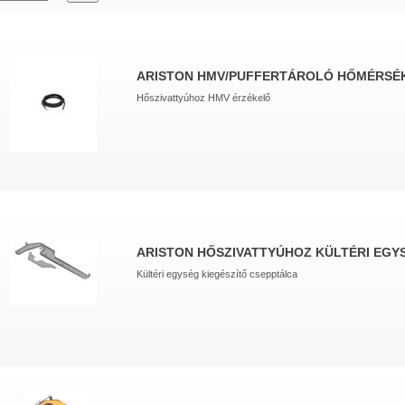
ARISTON HMV/PUFFERTÁROLÓ HŐMÉRSÉ
Hőszivattyúhoz HMV érzékelő
ARISTON HŐSZIVATTYÚHOZ KÜLTÉRI EGY
Kültéri egység kiegészítő csepptálca