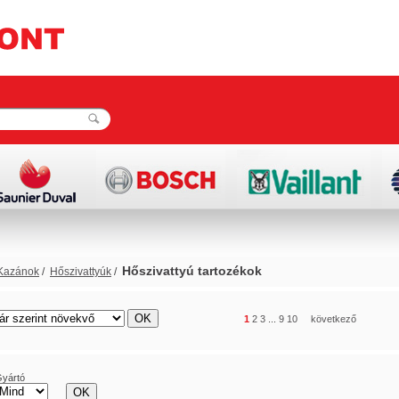
Hőszivattyú tartozékok
Kazánok
/
Hőszivattyúk
/
rács
lista
1
2
3
...
9
10
következő
yártó