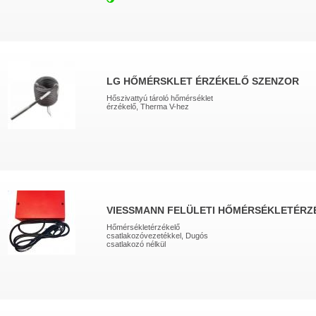
LG HŐMÉRSKLET ÉRZÉKELŐ SZENZOR
Hőszivattyú tároló hőmérséklet
érzékelő, Therma V-hez
VIESSMANN FELÜLETI HŐMÉRSÉKLETÉRZ
Hőmérsékletérzékelő
csatlakozóvezetékkel, Dugós
csatlakozó nélkül