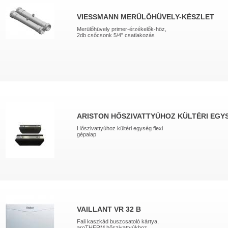
VIESSMANN MERÜLŐHÜVELY-KÉSZLET
Merülőhüvely primer-érzékelők-höz,
2db csőcsonk 5/4" csatlakozás
ARISTON HŐSZIVATTYÚHOZ KÜLTÉRI EGY
Hőszivattyúhoz kültéri egység flexi
gépalap
VAILLANT VR 32 B
Fali kaszkád buszcsatoló kártya,
aroTHERM hőszivattyúkhoz,