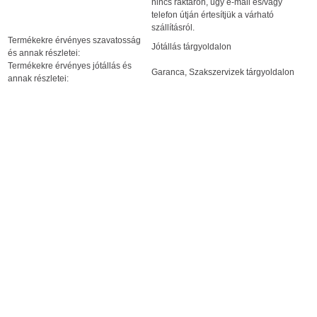
nincs raktáron, úgy e-mail és/vagy
telefon útján értesítjük a várható
szállításról.
Termékekre érvényes szavatosság
Jótállás tárgyoldalon
és annak részletei:
Termékekre érvényes jótállás és
Garanca, Szakszervizek tárgyoldalon
annak részletei: