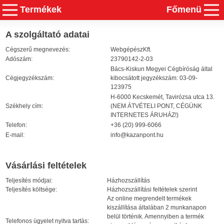
Termékek
Főmenü
A szolgáltató adatai
Cégszerű megnevezés:
WebgépészKft.
Adószám:
23790142-2-03
Bács-Kiskun Megyei Cégbíróság által
Cégjegyzékszám:
kibocsátott jegyzékszám: 03-09-
123975
H-6000 Kecskemét, Tavirózsa utca 13.
Székhely cím:
(NEM ÁTVÉTELI PONT, CÉGÜNK
INTERNETES ÁRUHÁZ!)
Telefon:
+36 (20) 999-6066
E-mail:
info@kazanpont.hu
Vásárlási feltételek
Teljesítés módjai:
Házhozszállítás
Teljesítés költsége:
Házhozszállítási feltételek szerint
Az online megrendelt termékek
kiszállítása általában 2 munkanapon
belül történik. Amennyiben a termék
Telefonos ügyelet nyitva tartás: