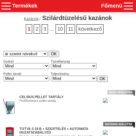
Termékek
Főmenü
Szilárdtüzelésű kazánok
Kazánok
/
1
2
3
...
10
11
következő
Gyártó
Tüzelőanyag
Puffer tároló
Teljesítmény
CELSIUS PELLET TARTÁLY
Fedőlemezes pellet tartály
TOTYA S 18 B + SZIGETELÉS + AUTOMATA
HUZATSZABÁLYZÓ