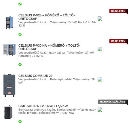
CELSIUS P-V25 + HŐMÉRŐ + TÖLTŐ-
ÜRÍTŐCSAP
Vegyestüzelésű kazán, Teljesítmény: 24 kW, Hatásfok: 78-
82 %
CELSIUS P-V30 NA + HŐMÉRŐ + TÖLTŐ-
ÜRÍTŐCSAP
Vegyestüzelésű kazán nagy ajtóval, Teljesítmény: 27 kW,
Hatásfok: 78-82 %
CELSIUS COMBI 25-29
Vegyestüzelésű kazán, Pelletégő nélkül, Teljesítmény: 29
kW
SIME SOLIDA EV 3 NWB 17,5 KW
Biomassza öntöttvas kazán, Széles betöltő nyílás és nagy
töltési térfogat, Hőteljesítmény (Pu):9,7kW