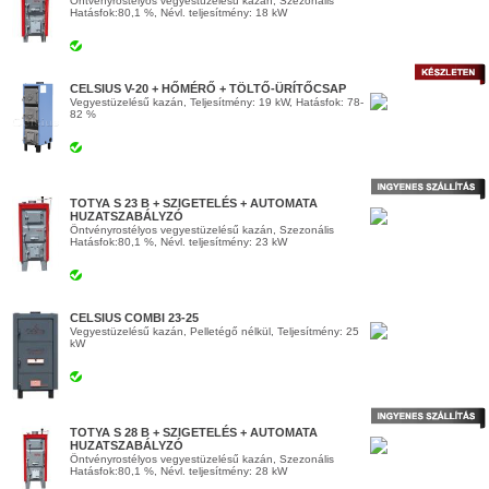
Öntvényrostélyos vegyestüzelésű kazán, Szezonális
Hatásfok:80,1 %, Névl. teljesítmény: 18 kW
CELSIUS V-20 + HŐMÉRŐ + TÖLTŐ-ÜRÍTŐCSAP
Vegyestüzelésű kazán, Teljesítmény: 19 kW, Hatásfok: 78-
82 %
TOTYA S 23 B + SZIGETELÉS + AUTOMATA
HUZATSZABÁLYZÓ
Öntvényrostélyos vegyestüzelésű kazán, Szezonális
Hatásfok:80,1 %, Névl. teljesítmény: 23 kW
CELSIUS COMBI 23-25
Vegyestüzelésű kazán, Pelletégő nélkül, Teljesítmény: 25
kW
TOTYA S 28 B + SZIGETELÉS + AUTOMATA
HUZATSZABÁLYZÓ
Öntvényrostélyos vegyestüzelésű kazán, Szezonális
Hatásfok:80,1 %, Névl. teljesítmény: 28 kW