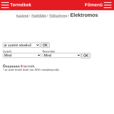
Termékek
Főmenü
Elektromos
Kazánok
/
Padlófűtés
/
Fűtőszőnyeg
/
Gyártó
Besorolás
Összesen
0
termék
* az árak bruttó árak! (az ÁFA-t tartalmazzák)