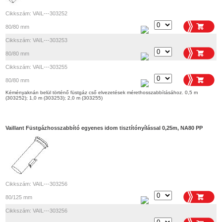
Cikkszám: VAIL---303252
80/80 mm
Cikkszám: VAIL---303253
80/80 mm
Cikkszám: VAIL---303255
80/80 mm
Kéményaknán belül történő füstgáz cső elvezetések mérethosszabbításához. 0,5 m
(303252); 1,0 m (303253); 2,0 m (303255)
Vaillant Füstgázhosszabbító egyenes idom tisztítónyílással 0,25m, NA80 PP
Cikkszám: VAIL---303256
80/125 mm
Cikkszám: VAIL---303256