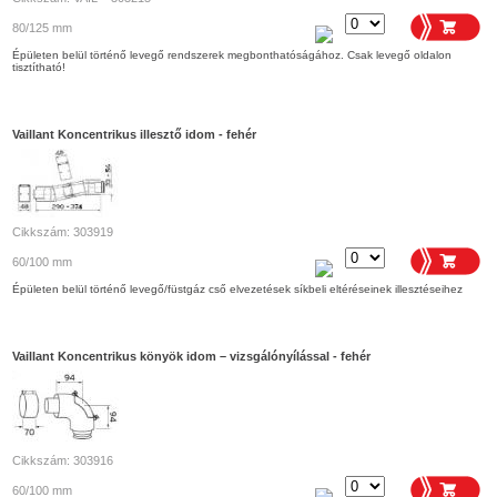
80/125 mm
Épületen belül történő levegő rendszerek megbonthatóságához. Csak levegő oldalon
tisztítható!
Vaillant Koncentrikus illesztő idom - fehér
Cikkszám: 303919
60/100 mm
Épületen belül történő levegő/füstgáz cső elvezetések síkbeli eltéréseinek illesztéseihez
Vaillant Koncentrikus könyök idom – vizsgálónyílással - fehér
Cikkszám: 303916
60/100 mm