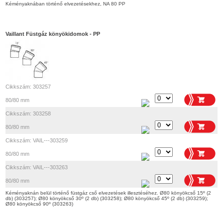
Kéményaknában történő elvezetésekhez, NA 80 PP
Vaillant Füstgáz könyökidomok - PP
Cikkszám: 303257
80/80 mm
Cikkszám: 303258
80/80 mm
Cikkszám: VAIL---303259
80/80 mm
Cikkszám: VAIL---303263
80/80 mm
Kéményaknán belül történő füstgáz cső elvezetések illesztéséhez. Ø80 könyökcső 15º (2
db) (303257); Ø80 könyökcső 30º (2 db) (303258); Ø80 könyökcső 45º (2 db) (303259);
Ø80 könyökcső 90º (303263)