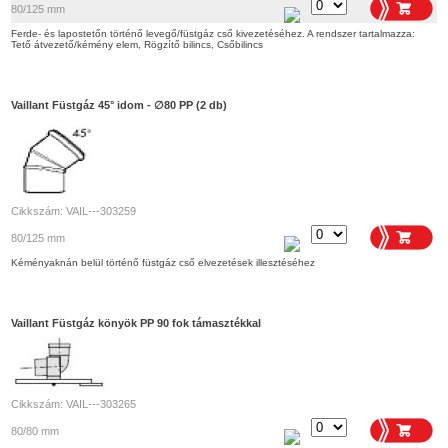
80/125 mm
Ferde- és lapostetőn történő levegő/füstgáz cső kivezetéséhez. A rendszer tartalmazza:
Tető átvezető/kémény elem, Rögzítő bilincs, Csőbilincs
Vaillant Füstgáz 45° idom - ∅80 PP (2 db)
Cikkszám: VAIL---303259
80/125 mm
Kéményaknán belül történő füstgáz cső elvezetések illesztéséhez
Vaillant Füstgáz könyök PP 90 fok támasztékkal
Cikkszám: VAIL---303265
80/80 mm