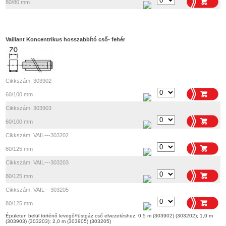
80/80 mm
Vaillant Koncentrikus hosszabbító cső- fehér
Cikkszám: 303902
60/100 mm
Cikkszám: 303903
60/100 mm
Cikkszám: VAIL---303202
80/125 mm
Cikkszám: VAIL---303203
80/125 mm
Cikkszám: VAIL---303205
80/125 mm
Épületen belül történő levegő/füstgáz cső elvezetéshez. 0,5 m (303902) (303202); 1,0 m
(303903) (303203); 2,0 m (303905) (303205)