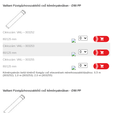
Vaillant Füstgázhosszabbító cső kéményaknában - ∅80 PP
Cikkszám: VAIL---303252
80/125 mm
Cikkszám: VAIL---303253
80/125 mm
Cikkszám: VAIL---303255
80/125 mm
Kéményaknán belül történő füstgáz cső elvezetések mérethosszabbításához. 0,5 m
(303252); 1,0 m (303253); 2,0 m (303255)
Vaillant Füstgázhosszabbító cső kéményaknában - ∅80 PP