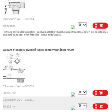
Cikkszám: VAIL---303264
80/80 mm
Helyiség levegőtől független, szétválasztott levegő/füstgázelvezetés esetén az égéstermék
elvezető rendszer ellenőrzésére, illetve tisztítására
Vaillant Flexibilis elvezető szett kéményaknában NA80
Cikkszám: VAIL---303510
80/125 mm
Cikkszám: VAIL---303511
80/125 mm