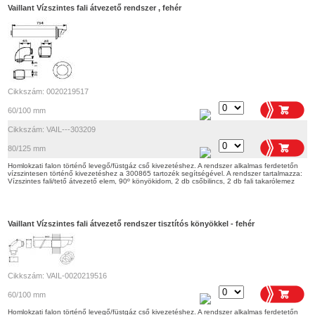
Vaillant Vízszintes fali átvezető rendszer , fehér
Cikkszám: 0020219517
60/100 mm
Cikkszám: VAIL---303209
80/125 mm
Homlokzati falon történő levegő/füstgáz cső kivezetéshez. A rendszer alkalmas ferdetetőn
vízszintesen történő kivezetéshez a 300865 tartozék segítségével. A rendszer tartalmazza:
Vízszintes fali/tető átvezető elem, 90º könyökidom, 2 db csőbilincs, 2 db fali takarólemez
Vaillant Vízszintes fali átvezető rendszer tisztítós könyökkel - fehér
Cikkszám: VAIL-0020219516
60/100 mm
Homlokzati falon történő levegő/füstgáz cső kivezetéshez. A rendszer alkalmas ferdetetőn