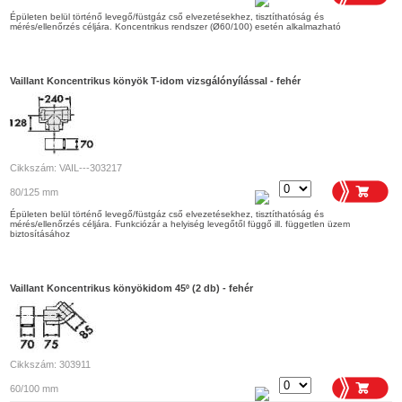
Épületen belül történő levegő/füstgáz cső elvezetésekhez, tisztíthatóság és
mérés/ellenőrzés céljára. Koncentrikus rendszer (Ø60/100) esetén alkalmazható
Vaillant Koncentrikus könyök T-idom vizsgálónyílással - fehér
Cikkszám: VAIL---303217
80/125 mm
Épületen belül történő levegő/füstgáz cső elvezetésekhez, tisztíthatóság és
mérés/ellenőrzés céljára. Funkciózár a helyiség levegőtől függő ill. független üzem
biztosításához
Vaillant Koncentrikus könyökidom 45º (2 db) - fehér
Cikkszám: 303911
60/100 mm