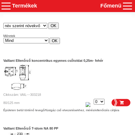
Termékek
Főmenü
Méretek
Vaillant Ellenőrző koncentrikus egyenes csőtoldat 0,25m- fehér
Cikkszám: VAIL---303218
80/125 mm
Épületen belül történő levegő/füstgáz cső elvezetésekhez, mérés/ellenőrzés céljára
Vaillant Ellenőrző T-idom NA 80 PP