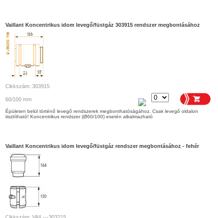
Vaillant Koncentrikus idom levegő/füstgáz 303915 rendszer megbontásához
Cikkszám: 303915
60/100 mm
Épületen belül történő levegő rendszerek megbonthatóságához. Csak levegő oldalon
tisztítható! Koncentrikus rendszer (Ø60/100) esetén alkalmazható
Vaillant Koncentrikus idom levegő/füstgáz rendszer megbontásához - fehér
Cikkszám: VAIL---303215