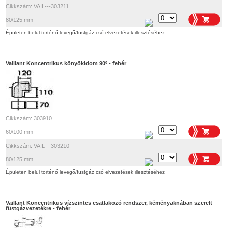
Cikkszám: VAIL---303211
80/125 mm
Épületen belül történő levegő/füstgáz cső elvezetések illesztéséhez
Vaillant Koncentrikus könyökidom 90º - fehér
Cikkszám: 303910
60/100 mm
Cikkszám: VAIL---303210
80/125 mm
Épületen belül történő levegő/füstgáz cső elvezetések illesztéséhez
Vaillant Koncentrikus vízszintes csatlakozó rendszer, kéményaknában szerelt
füstgázvezetékre - fehér