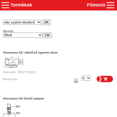
Termékek
Főmenü
Méretek
Viessmann AZ- ellenőrző egyenes idom
Cikkszám: VIES-7373228
60/100 mm
Viessmann AZ-bővítő adapter