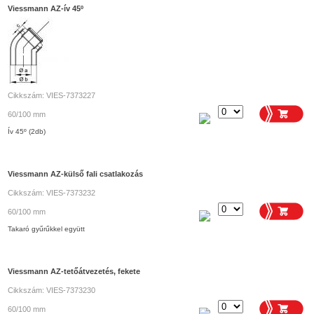
Viessmann AZ-ív 45º
Cikkszám: VIES-7373227
60/100 mm
Ív 45º (2db)
Viessmann AZ-külső fali csatlakozás
Cikkszám: VIES-7373232
60/100 mm
Takaró gyűrűkkel együtt
Viessmann AZ-tetőátvezetés, fekete
Cikkszám: VIES-7373230
60/100 mm