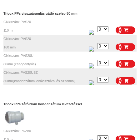
Tricox PPs visszaáramlás gátló szelep 80 mm
Cikkszám: PVS20
110 mm
Cikkszám: PVS20
160 mm
Cikkszám: PVS20U
80mm (csappantyús)
Cikkszám: PVS20USZ
80mm(kondenzátum leválasztóval és szifonnal)
Tricox PPs záróidom kondenzátum levezetéssel
Cikkszám: PKZ80
110 mm