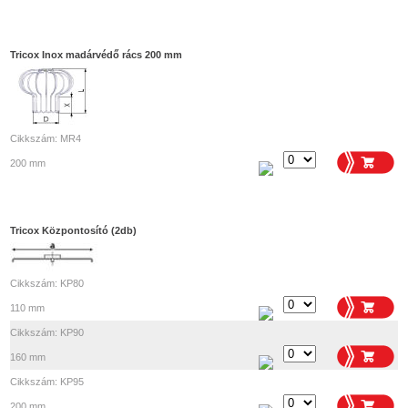
Tricox Inox madárvédő rács 200 mm
Cikkszám: MR4
200 mm
Tricox Központosító (2db)
Cikkszám: KP80
110 mm
Cikkszám: KP90
160 mm
Cikkszám: KP95
200 mm