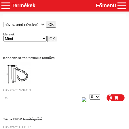
Termékek
Főmenü
Méretek
Kondenz-szifon flexibilis tömlővel
Cikkszám: SZIFON
1m
Tricox EPDM tömítőgyűrű
Cikkszám: GT110P