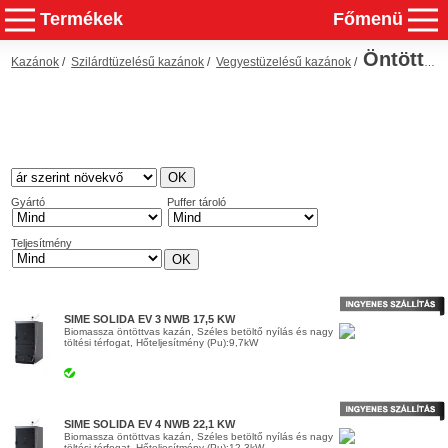
Termékek
Főmenü
Öntöttvas kazánok
Kazánok
/
Szilárdtüzelésű kazánok
/
Vegyestüzelésű kazánok
/
Gyártó
Puffer tároló
Teljesítmény
SIME SOLIDA EV 3 NWB 17,5 KW
Biomassza öntöttvas kazán, Széles betöltő nyílás és nagy
töltési térfogat, Hőteljesítmény (Pu):9,7kW
SIME SOLIDA EV 4 NWB 22,1 KW
Biomassza öntöttvas kazán, Széles betöltő nyílás és nagy
töltési térfogat, Hőteljesítmény (Pu):12,3kW