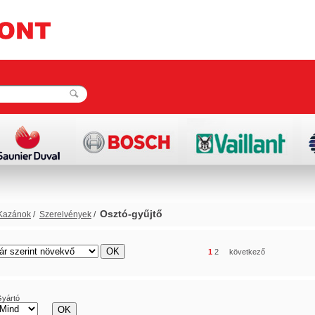
Osztó-gyűjtő
Kazánok
/
Szerelvények
/
rács
lista
1
2
következő
yártó