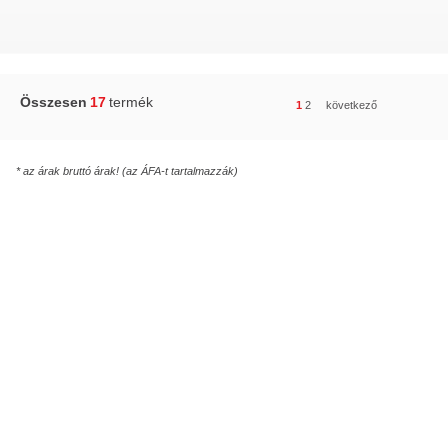
Összesen
17
termék
1
2
következő
* az árak bruttó árak! (az ÁFA-t tartalmazzák)