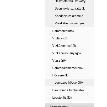
Használativíz szivattyú
Szennyvíz szivattyúk
Kondenzum átemelő
Vízellátási szivattyúk
Páramentesítők
Vízlágyítók
Vízkőmentesítők
Vízkezelési anyagok
Vízszűrők
Páratartalomérzékelők
Hőcserélők
Lemezes hőcserélők
Elektromos fűtőbetétek
Légsterilizálók
Szerelvények