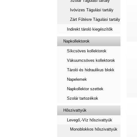
Szolár Tágulási tartály
Ivóvizes Tágulási tartály
Zárt Fűtésre Tágulási tartály
Indirekt tároló kiegészítők
Napkollektorok
Síkcsöves kollektorok
Vákuumcsöves kollektorok
Tároló és hidraulikus blokk
Napelemek
Napkollektor szettek
Szolár tartozékok
Hőszivattyúk
Levegő,-Víz hőszivattyúk
Monoblokkos hőszivattyúk