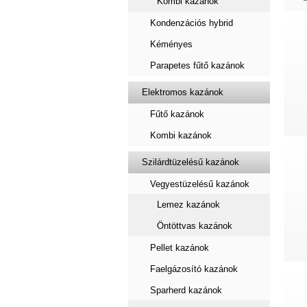
Kombi kazánok
Kondenzációs hybrid
Kéményes
Parapetes fűtő kazánok
Elektromos kazánok
Fűtő kazánok
Kombi kazánok
Szilárdtüzelésű kazánok
Vegyestüzelésű kazánok
Lemez kazánok
Öntöttvas kazánok
Pellet kazánok
Faelgázosító kazánok
Sparherd kazánok