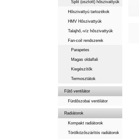
Split (osztott) hőszivattyúk
Hőszivattyú tartozékok
HMV Hőszivattyúk
Talajhő,-víz hőszivattyúk
Fan-coil rendszerek
Parapetes
Magas oldalfali
Kiegészítők
Termosztátok
Fűtő ventilátor
Fürdőszobai ventilátor
Radiátorok
Kompakt radiátorok
Törölközőszárítós radiátorok