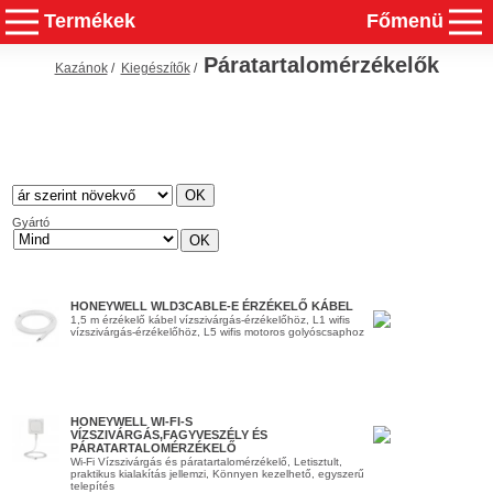
Termékek
Főmenü
Páratartalomérzékelők
Kazánok
/
Kiegészítők
/
Gyártó
HONEYWELL WLD3CABLE-E ÉRZÉKELŐ KÁBEL
1,5 m érzékelő kábel vízszivárgás-érzékelőhöz, L1 wifis
vízszivárgás-érzékelőhöz, L5 wifis motoros golyóscsaphoz
HONEYWELL WI-FI-S
VÍZSZIVÁRGÁS,FAGYVESZÉLY ÉS
PÁRATARTALOMÉRZÉKELŐ
Wi-Fi Vízszivárgás és páratartalomérzékelő, Letisztult,
praktikus kialakítás jellemzi, Könnyen kezelhető, egyszerű
telepítés