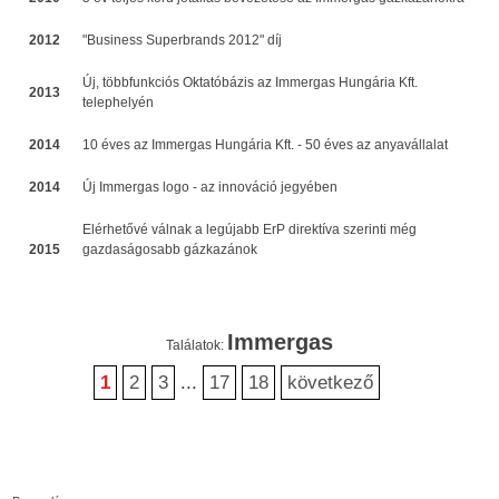
2012
"Business Superbrands 2012" díj
Új, többfunkciós Oktatóbázis az Immergas Hungária Kft.
2013
telephelyén
2014
10 éves az Immergas Hungária Kft. - 50 éves az anyavállalat
2014
Új Immergas logo - az innováció jegyében
Elérhetővé válnak a legújabb ErP direktíva szerinti még
2015
gazdaságosabb gázkazánok
Immergas
Találatok:
1
2
3
...
17
18
következő