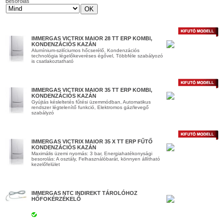
Besorolás
IMMERGAS VICTRIX MAIOR 28 TT ERP KOMBI,
KONDENZÁCIÓS KAZÁN
Alumínium-szilíciumos hőcserélő, Kondenzációs
technológia légelőkeveréses égővel, Többféle szabályozó
is csatlakoztatható
IMMERGAS VICTRIX MAIOR 35 TT ERP KOMBI,
KONDENZÁCIÓS KAZÁN
Gyújtás késleltetés fűtési üzemmódban, Automatikus
rendszer légtelenítő funkció, Elektromos gáz/levegő
szabályzó
IMMERGAS VICTRIX MAIOR 35 X TT ERP FŰTŐ
KONDENZÁCIÓS KAZÁN
Maximális üzemi nyomás: 3 bar, Energiahatékonysági
besorolás: A osztály, Felhasználóbarát, könnyen állítható
kezelőfelület
IMMERGAS NTC INDIREKT TÁROLÓHOZ
HŐFOKÉRZÉKELŐ