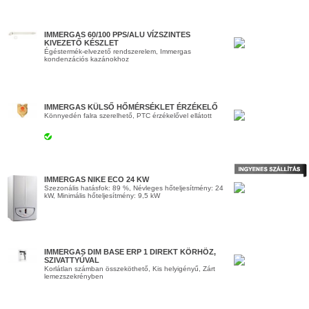
IMMERGAS 60/100 PPS/ALU VÍZSZINTES
KIVEZETŐ KÉSZLET
Égéstermék-elvezető rendszerelem, Immergas
kondenzációs kazánokhoz
IMMERGAS KÜLSŐ HŐMÉRSÉKLET ÉRZÉKELŐ
Könnyedén falra szerelhető, PTC érzékelővel ellátott
IMMERGAS NIKE ECO 24 KW
Szezonális hatásfok: 89 %, Névleges hőteljesítmény: 24
kW, Minimális hőteljesítmény: 9,5 kW
IMMERGAS DIM BASE ERP 1 DIREKT KÖRHÖZ,
SZIVATTYÚVAL
Korlátlan számban összeköthető, Kis helyigényű, Zárt
lemezszekrényben