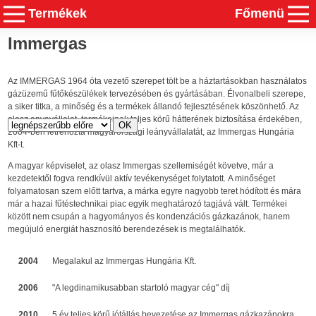
Termékek
Főmenü
Immergas
Az IMMERGAS 1964 óta vezető szerepet tölt be a háztartásokban használatos
gázüzemű fűtőkészülékek tervezésében és gyártásában. Élvonalbeli szerepe,
a siker titka, a minőség és a termékek állandó fejlesztésének köszönhető. Az
olasz anyavállalat, termékeinek teljes körű hátterének biztosítása érdekében,
2004-ben létrehozta magyarországi leányvállalatát, az Immergas Hungária
Kft-t.
A magyar képviselet, az olasz Immergas szellemiségét követve, már a
kezdetektől fogva rendkívül aktív tevékenységet folytatott. A minőséget
folyamatosan szem előtt tartva, a márka egyre nagyobb teret hódított és mára
már a hazai fűtéstechnikai piac egyik meghatározó tagjává vált. Termékei
között nem csupán a hagyományos és kondenzációs gázkazánok, hanem
megújuló energiát hasznosító berendezések is megtalálhatók.
2004
Megalakul az Immergas Hungária Kft.
2006
"A legdinamikusabban startoló magyar cég" díj
2010
5 év teljes körű jótállás bevezetése az Immergas gázkazánokra