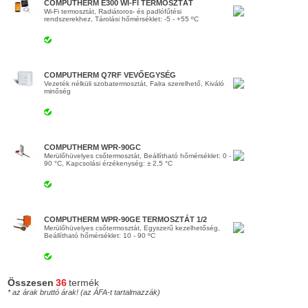
COMPUTHERM E300 WI-FI TERMOSZTÁT
Wi-Fi termosztát, Radiátoros- és padlófűtési
rendszerekhez, Tárolási hőmérséklet: -5 - +55 ºC
COMPUTHERM Q7RF VEVŐEGYSÉG
Vezeték nélküli szobatermosztát, Falra szerelhető, Kiváló
minőség
COMPUTHERM WPR-90GC
Merülőhüvelyes csőtermosztát, Beállítható hőmérséklet: 0 -
90 °C, Kapcsolási érzékenység: ± 2,5 °C
COMPUTHERM WPR-90GE TERMOSZTÁT 1/2
Merülőhüvelyes csőtermosztát, Egyszerű kezelhetőség,
Beállítható hőmérséklet: 10 - 90 ºC
Összesen
36
termék
* az árak bruttó árak! (az ÁFA-t tartalmazzák)