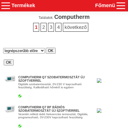
Termékek
Főmenü
Computherm
Találatok:
1
2
3
4
következő
COMPUTHERM Q7 SZOBATERMOSZTÁT ÚJ
SZOFTVERREL
Digitális szobatermosztát, 0V-230 V kapcsolható
feszültség, Kalibrálható hőmérő is egyben
COMPUTHERM Q7 RF RÁDIÓS
SZOBATERMOSZTÁT ÚJ SZOFTVERREL
Vezeték nélküli rádió frekvenciás termosztát, Digitális,
programozható, 0V-230V kapcsolható feszültség