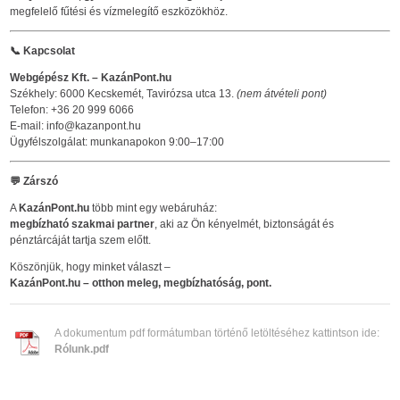
megfelelő fűtési és vízmelegítő eszközökhöz.
📞
Kapcsolat
Webgépész Kft. – KazánPont.hu
Székhely: 6000 Kecskemét, Tavirózsa utca 13.
(nem átvételi pont)
Telefon: +36 20 999 6066
E-mail: info@kazanpont.hu
Ügyfélszolgálat: munkanapokon 9:00–17:00
💬
Zárszó
A
KazánPont.hu
több mint egy webáruház:
megbízható szakmai partner
, aki az Ön kényelmét, biztonságát és
pénztárcáját tartja szem előtt.
Köszönjük, hogy minket választ –
KazánPont.hu – otthon meleg, megbízhatóság, pont.
A dokumentum pdf formátumban történő letöltéséhez kattintson ide:
Rólunk.pdf