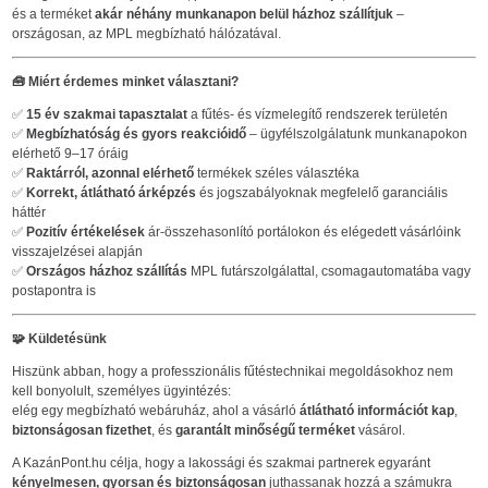
és a terméket
akár néhány munkanapon belül házhoz szállítjuk
–
országosan, az MPL megbízható hálózatával.
🧰
Miért érdemes minket választani?
✅
15 év szakmai tapasztalat
a fűtés- és vízmelegítő rendszerek területén
✅
Megbízhatóság és gyors reakcióidő
– ügyfélszolgálatunk munkanapokon
elérhető 9–17 óráig
✅
Raktárról, azonnal elérhető
termékek széles választéka
✅
Korrekt, átlátható árképzés
és jogszabályoknak megfelelő garanciális
háttér
✅
Pozitív értékelések
ár-összehasonlító portálokon és elégedett vásárlóink
visszajelzései alapján
✅
Országos házhoz szállítás
MPL futárszolgálattal, csomagautomatába vagy
postapontra is
🧩
Küldetésünk
Hiszünk abban, hogy a professzionális fűtéstechnikai megoldásokhoz nem
kell bonyolult, személyes ügyintézés:
elég egy megbízható webáruház, ahol a vásárló
átlátható információt kap
,
biztonságosan fizethet
, és
garantált minőségű terméket
vásárol.
A KazánPont.hu célja, hogy a lakossági és szakmai partnerek egyaránt
kényelmesen, gyorsan és biztonságosan
juthassanak hozzá a számukra