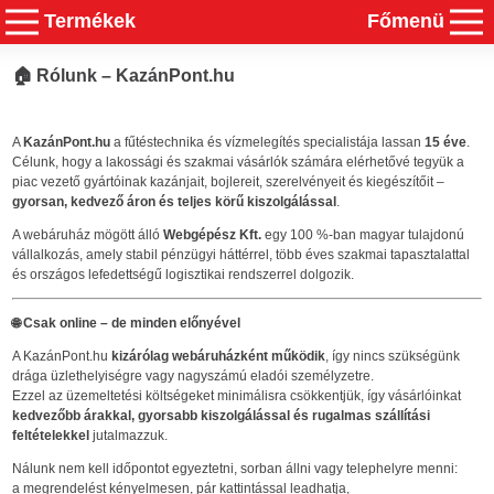
Termékek
Főmenü
🏠
Rólunk – KazánPont.hu
A
KazánPont.hu
a fűtéstechnika és vízmelegítés specialistája lassan
15 éve
.
Célunk, hogy a lakossági és szakmai vásárlók számára elérhetővé tegyük a
piac vezető gyártóinak kazánjait, bojlereit, szerelvényeit és kiegészítőit –
gyorsan, kedvező áron és teljes körű kiszolgálással
.
A webáruház mögött álló
Webgépész Kft.
egy 100 %-ban magyar tulajdonú
vállalkozás, amely stabil pénzügyi háttérrel, több éves szakmai tapasztalattal
és országos lefedettségű logisztikai rendszerrel dolgozik.
🌐
Csak online – de minden előnyével
A KazánPont.hu
kizárólag webáruházként működik
, így nincs szükségünk
drága üzlethelyiségre vagy nagyszámú eladói személyzetre.
Ezzel az üzemeltetési költségeket minimálisra csökkentjük, így vásárlóinkat
kedvezőbb árakkal, gyorsabb kiszolgálással és rugalmas szállítási
feltételekkel
jutalmazzuk.
Nálunk nem kell időpontot egyeztetni, sorban állni vagy telephelyre menni:
a megrendelést kényelmesen, pár kattintással leadhatja,