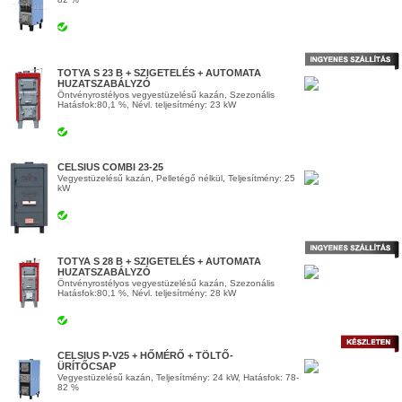
TOTYA S 23 B + SZIGETELÉS + AUTOMATA
HUZATSZABÁLYZÓ
Öntvényrostélyos vegyestüzelésű kazán, Szezonális
Hatásfok:80,1 %, Névl. teljesítmény: 23 kW
CELSIUS COMBI 23-25
Vegyestüzelésű kazán, Pelletégő nélkül, Teljesítmény: 25
kW
TOTYA S 28 B + SZIGETELÉS + AUTOMATA
HUZATSZABÁLYZÓ
Öntvényrostélyos vegyestüzelésű kazán, Szezonális
Hatásfok:80,1 %, Névl. teljesítmény: 28 kW
CELSIUS P-V25 + HŐMÉRŐ + TÖLTŐ-
ÜRÍTŐCSAP
Vegyestüzelésű kazán, Teljesítmény: 24 kW, Hatásfok: 78-
82 %