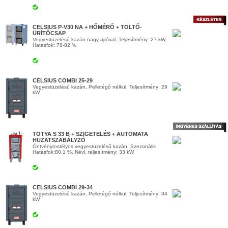
CELSIUS P-V30 NA + HŐMÉRŐ + TÖLTŐ-
ÜRÍTŐCSAP
Vegyestüzelésű kazán nagy ajtóval, Teljesítmény: 27 kW,
Hatásfok: 78-82 %
CELSIUS COMBI 25-29
Vegyestüzelésű kazán, Pelletégő nélkül, Teljesítmény: 29
kW
TOTYA S 33 B + SZIGETELÉS + AUTOMATA
HUZATSZABÁLYZÓ
Öntvényrostélyos vegyestüzelésű kazán, Szezonális
Hatásfok:80,1 %, Névl. teljesítmény: 33 kW
CELSIUS COMBI 29-34
Vegyestüzelésű kazán, Pelletégő nélkül, Teljesítmény: 34
kW