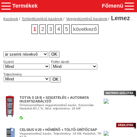
Termékek
Főmenü
Lemez kazánok
Kazánok
/
Szilárdtüzelésű kazánok
/
Vegyestüzelésű kazánok
/
1
2
3
4
5
következő
Gyártó
Puffer tároló
Teljesítmény
TOTYA S 18 B + SZIGETELÉS + AUTOMATA
HUZATSZABÁLYZÓ
Öntvényrostélyos vegyestüzelésű kazán, Szezonális
Hatásfok:80,1 %, Névl. teljesítmény: 18 kW
CELSIUS V-20 + HŐMÉRŐ + TÖLTŐ-ÜRÍTŐCSAP
Vegyestüzelésű kazán, Teljesítmény: 19 kW, Hatásfok: 78-
82 %