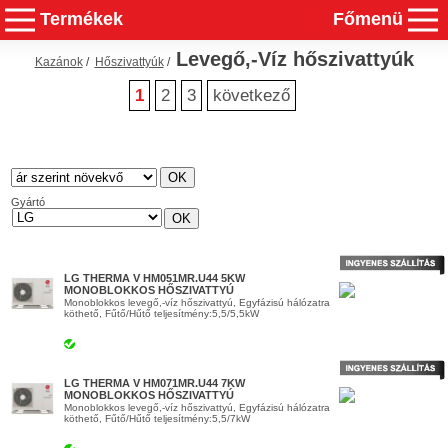
Termékek
Főmenü
Levegő,-Víz hőszivattyúk
Kazánok
/
Hőszivattyúk
/
1
2
3
következő
Gyártó
LG THERMA V HM051MR.U44 5KW
MONOBLOKKOS HŐSZIVATTYÚ
Monoblokkos levegő,-víz hőszivattyú, Egyfázisú hálózatra
köthető, Fűtő/Hűtő teljesítmény:5,5/5,5kW
LG THERMA V HM071MR.U44 7KW
MONOBLOKKOS HŐSZIVATTYÚ
Monoblokkos levegő,-víz hőszivattyú, Egyfázisú hálózatra
köthető, Fűtő/Hűtő teljesítmény:5,5/7kW