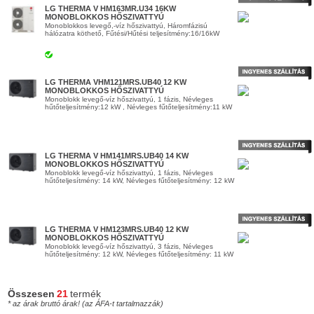
LG THERMA V HM163MR.U34 16KW
MONOBLOKKOS HŐSZIVATTYÚ
Monoblokkos levegő,-víz hőszivattyú, Háromfázisú
hálózatra köthető, Fűtési/Hűtési teljesítmény:16/16kW
LG THERMA VHM121MRS.UB40 12 KW
MONOBLOKKOS HŐSZIVATTYÚ
Monoblokk levegő-víz hőszivattyú, 1 fázis, Névleges
hűtőteljesítmény:12 kW , Névleges fűtőteljesítmény:11 kW
LG THERMA V HM141MRS.UB40 14 KW
MONOBLOKKOS HŐSZIVATTYÚ
Monoblokk levegő-víz hőszivattyú, 1 fázis, Névleges
hűtőteljesítmény: 14 kW, Névleges fűtőteljesítmény: 12 kW
LG THERMA V HM123MRS.UB40 12 KW
MONOBLOKKOS HŐSZIVATTYÚ
Monoblokk levegő-víz hőszivattyú, 3 fázis, Névleges
hűtőteljesítmény: 12 kW, Névleges fűtőteljesítmény: 11 kW
Összesen
21
termék
* az árak bruttó árak! (az ÁFA-t tartalmazzák)