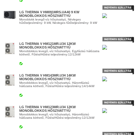
LG THERMA V HM091MRS.UA40 9 KW
MONOBLOKKOS HŐSZIVATTYÚ
Monoblokk levegő-víz hőszivattyú, Névleges
hűtőteljesítmény: 9 kW, Névleges fűtőteljesítmény: 9 kW
LG THERMA V HM121MR.U34 12KW
MONOBLOKKOS HŐSZIVATTYÚ
Monoblokkos levegő,-víz hőszivattyú, Egyfázisú hálózatra
köthető, Fűtési/Hűtési teljesítmény:12/12kW
LG THERMA V HM143MR.U34 14KW
MONOBLOKKOS HŐSZIVATTYÚ
Monoblokkos levegő,-víz hőszivattyú, Háromfázisú
hálózatra köthető, Fűtési/Hűtési teljesítmény:14/14kW
LG THERMA V HM123MR.U34 12KW
MONOBLOKKOS HŐSZIVATTYÚ
Monoblokkos levegő,-víz hőszivattyú, Háromfázisú
hálózatra köthető, Fűtési/Hűtési teljesítmény:12/12kW